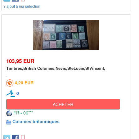
+ ajout à ma sélection
103,95 EUR
Timbres,British Colonies,Nevis,SteLucie,StVincent,
4,20 EUR
0
ACHETER
FR - 06***
Colonies britanniques