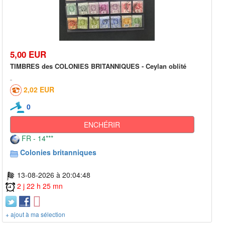
5,00 EUR
TIMBRES des COLONIES BRITANNIQUES - Ceylan oblité
2,02 EUR
0
ENCHÉRIR
FR - 14***
Colonies britanniques
13-08-2026 à 20:04:48
2 j 22 h 25 mn
+ ajout à ma sélection