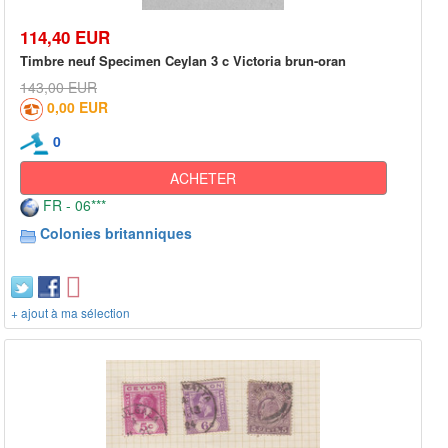
114,40 EUR
Timbre neuf Specimen Ceylan 3 c Victoria brun-oran
143,00 EUR
0,00 EUR
0
ACHETER
FR - 06***
Colonies britanniques
+ ajout à ma sélection