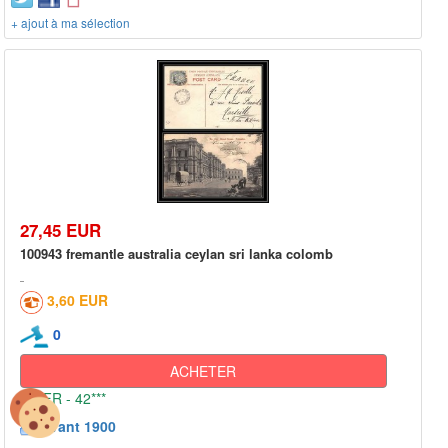
+ ajout à ma sélection
27,45 EUR
100943 fremantle australia ceylan sri lanka colomb
3,60 EUR
0
ACHETER
FR - 42***
Avant 1900