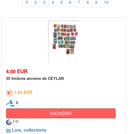
1
2
3
4
5
6
7
8
9
10
4,00 EUR
35 timbres anciens de CEYLAN
1,52 EUR
0
ENCHÉRIR
FR
Lots, collections