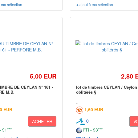
à ma sélection
+ ajout à ma sélection
5,00 EUR
2,80 
IMBRE DE CEYLAN N° 161 -
lot de timbres CEYLAN / Ceylon
E M.B.
oblitérés §
50 EUR
1,60 EUR
0
ACHETER
V
 91***
FR - 93***