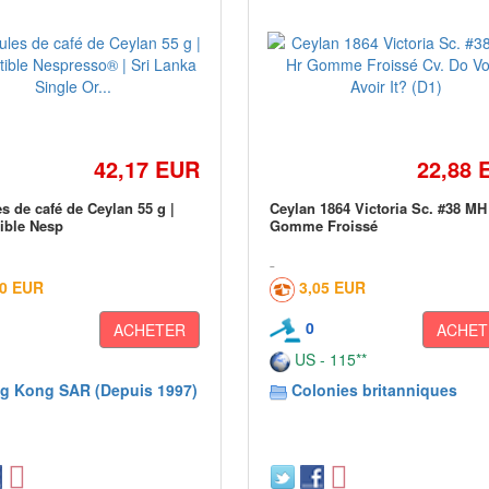
42,17 EUR
22,88 
s de café de Ceylan 55 g |
Ceylan 1864 Victoria Sc. #38 MH
ible Nesp
Gomme Froissé
00 EUR
3,05 EUR
0
ACHETER
ACHET
US - 115**
g Kong SAR (Depuis 1997)
Colonies britanniques