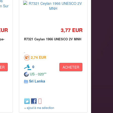
EUR
3,77 EUR
pa-
R7321 Ceylan 1966 UNESCO 2V MNH
2,74 EUR
0
ER
ACHETER
US - 020**
Sri Lanka
+ ajout à ma sélection