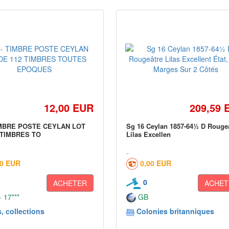
12,00 EUR
209,59 
IMBRE POSTE CEYLAN LOT
Sg 16 Ceylan 1857-64½ D Rouge
 TIMBRES TO
Lilas Excellen
60 EUR
0,00 EUR
0
ACHETER
ACHET
 17***
GB
, collections
Colonies britanniques