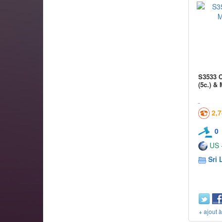
S3533 C
(5c.) &
2,
0
US -
Sri 
+ ajout 