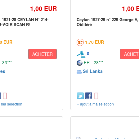
1,00 EUR
1,00 
 1921-28 CEYLAN N° 214-
Ceylan 1927-29 n° 229 George V,
B-VOIR SCAN R/
Oblitéré
20 EUR
1,70 EUR
0
ACHETER
ACHET
 33***
FR - 28***
res
Sri Lanka
à ma sélection
+ ajout à ma sélection