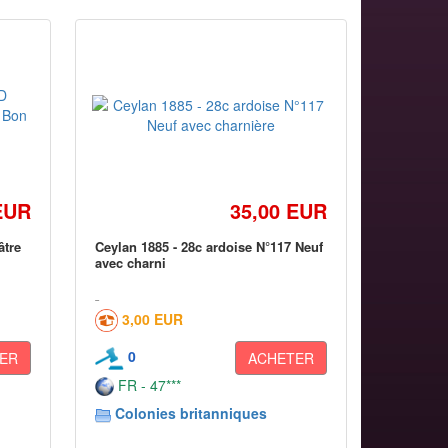
EUR
35,00 EUR
âtre
Ceylan 1885 - 28c ardoise N°117 Neuf
avec charni
3,00 EUR
0
ER
ACHETER
FR - 47***
Colonies britanniques