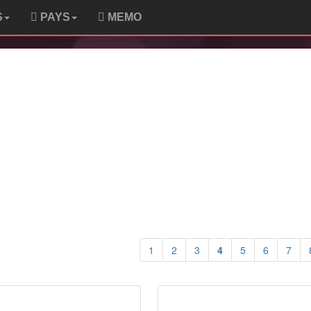
S
PAYS
MEMO
1
2
3
4
5
6
7