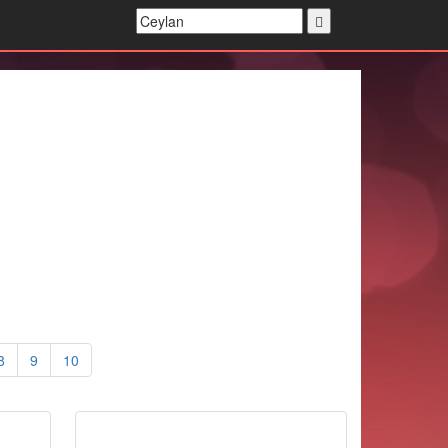
8
9
10