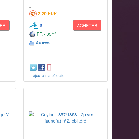
2,20 EUR
0
ER
ACHETER
FR - 33***
Autres
+ ajout à ma sélection