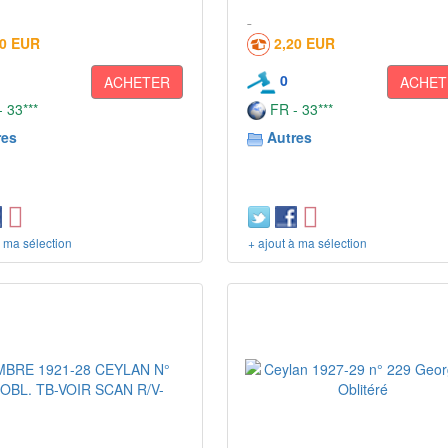
20 EUR
2,20 EUR
0
ACHETER
ACHET
 33***
FR - 33***
res
Autres
à ma sélection
+ ajout à ma sélection