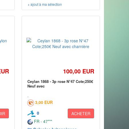
+ ajout à ma sélection
EUR
100,00 EUR
Ceylan 1868 - 3p rose N°47 Cote;250€
Neuf avec
3,00 EUR
0
OIR
ACHETER
FR - 47***