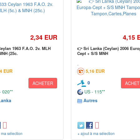
2,34 EUR
4,15 
eylan 1963 F.A.O. 2v. MLH
👉 Sri Lanka (Ceylan) 2006 Euro
 MNH (25c.
Cept + S/S MNH
74 EUR
5,16 EUR
0
ACHETER
ACHET
 020**
US - 115**
Lanka
Autres
à ma sélection
+ ajout à ma sélection