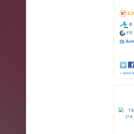
2,
0
FR -
Aut
+ ajout 