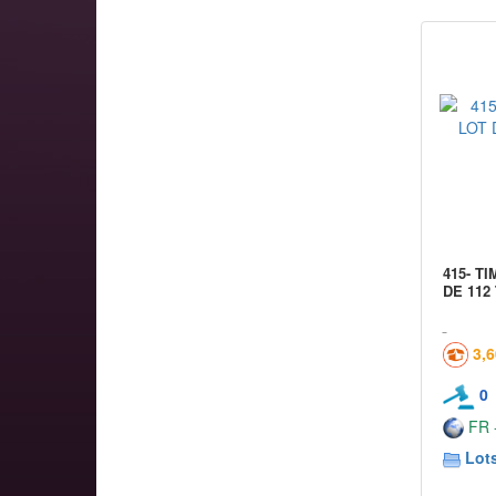
415- T
DE 112
3,
0
FR -
Lots