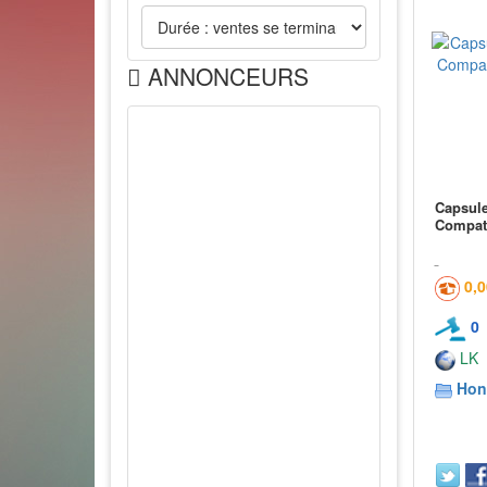
ANNONCEURS
Capsule
Compat
0,
0
LK
Hon