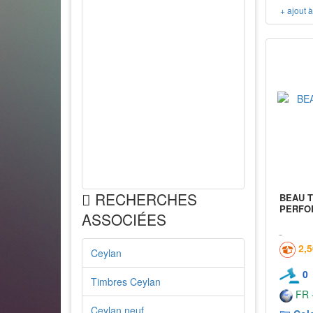
+ ajout 
RECHERCHES
BEAU T
PERFOR
ASSOCIÉES
2,
Ceylan
0
Timbres Ceylan
FR -
Ceylan neuf