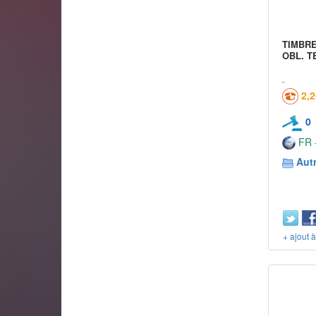
TIMBRE
OBL. T
2,
0
FR -
Aut
+ ajout 