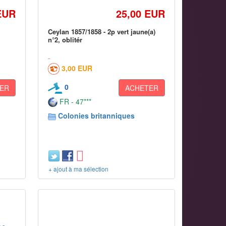
EUR
25,00 EUR
Ceylan 1857/1858 - 2p vert jaune(a)
n°2, oblitér
3,00 EUR
0
ER
ACHETER
FR - 47***
Colonies britanniques
+ ajout à ma sélection