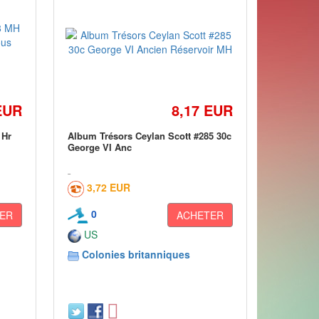
EUR
8,17 EUR
 Hr
Album Trésors Ceylan Scott #285 30c
George VI Anc
3,72 EUR
0
ER
ACHETER
US
Colonies britanniques