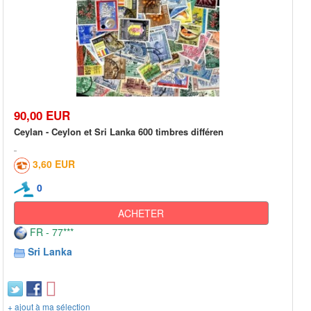
90,00 EUR
Ceylan - Ceylon et Sri Lanka 600 timbres différen
3,60 EUR
0
ACHETER
FR - 77***
Sri Lanka
+ ajout à ma sélection