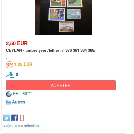
2,50 EUR
CEYLAN - timbre yvert/tellier n° 378 381 384 388/
1,05 EUR
0
ACHETER
FR - 69***
Autres
+ ajout à ma sélection