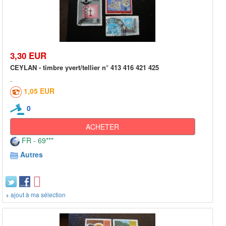
3,30 EUR
CEYLAN - timbre yvert/tellier n° 413 416 421 425
1,05 EUR
0
ACHETER
FR - 69***
Autres
+ ajout à ma sélection