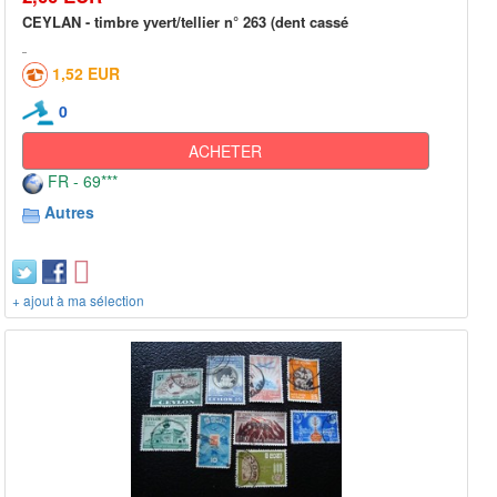
CEYLAN - timbre yvert/tellier n° 263 (dent cassé
1,52 EUR
0
ACHETER
FR - 69***
Autres
+ ajout à ma sélection