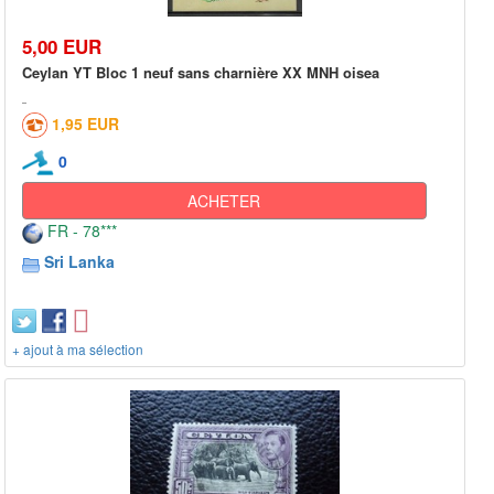
5,00 EUR
Ceylan YT Bloc 1 neuf sans charnière XX MNH oisea
1,95 EUR
0
ACHETER
FR - 78***
Sri Lanka
+ ajout à ma sélection