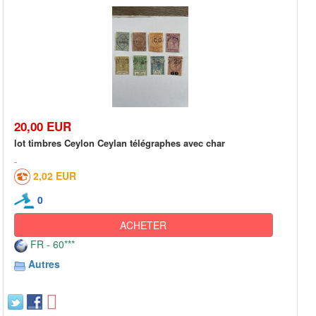
20,00 EUR
lot timbres Ceylon Ceylan télégraphes avec char
2,02 EUR
0
ACHETER
FR - 60***
Autres