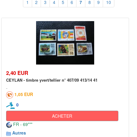
1
2
3
4
5
6
7
8
9
10
2,40 EUR
CEYLAN - timbre yvert/tellier n° 407/09 413/14 41
1,05 EUR
0
ACHETER
FR - 69***
Autres