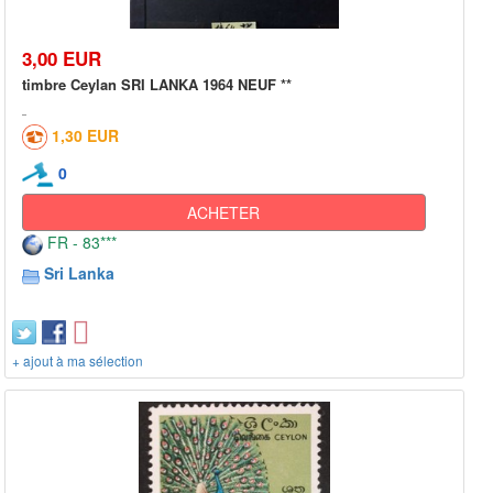
3,00 EUR
timbre Ceylan SRI LANKA 1964 NEUF **
1,30 EUR
0
ACHETER
FR - 83***
Sri Lanka
+ ajout à ma sélection