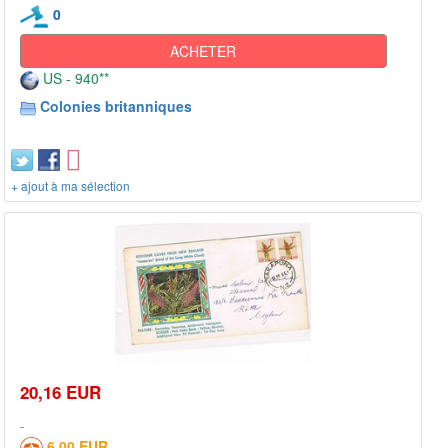
0
ACHETER
US - 940**
Colonies britanniques
+ ajout à ma sélection
20,16 EUR
6,00 EUR