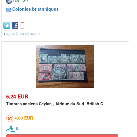
US - 301**
Colonies britanniques
+ ajout à ma sélection
5,24 EUR
Timbres anciens Ceylan , Afrique du Sud ,British C
4,00 EUR
0