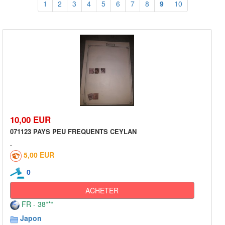
1
2
3
4
5
6
7
8
9
10
10,00 EUR
071123 PAYS PEU FREQUENTS CEYLAN
5,00 EUR
0
ACHETER
FR - 38***
Japon