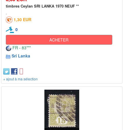
timbres Ceylan SRI LANKA 1970 NEUF **
1,30 EUR
0
ACHETER
FR - 83***
Sri Lanka
+ ajout à ma sélection