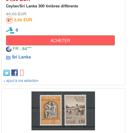
Ceylan/Sri Lanka 300 timbres différents
40,00 EUR
3,00 EUR
0
ACHETER
FR - 84***
Sri Lanka
+ ajout à ma sélection