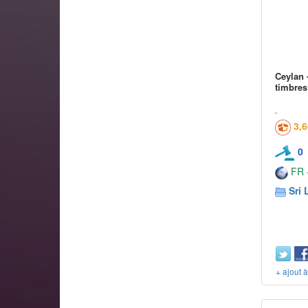
Ceylan 
timbres
3,
0
FR -
Sri 
+ ajout 