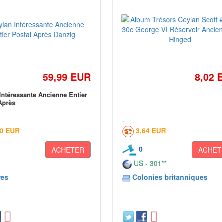
59,99 EUR
8,02 
Intéressante Ancienne Entier
Après
60 EUR
3,64 EUR
0
ACHETER
ACHET
US - 301**
res
Colonies britanniques