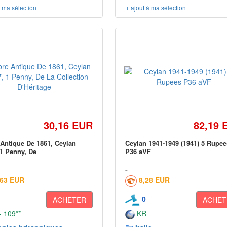
à ma sélection
+ ajout à ma sélection
30,16 EUR
82,19 
Antique De 1861, Ceylan
Ceylan 1941-1949 (1941) 5 Rupee
1 Penny, De
P36 aVF
,63 EUR
8,28 EUR
0
ACHETER
ACHET
 109**
KR