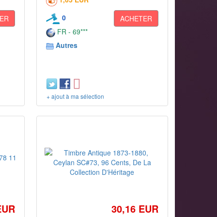
0
ER
ACHETER
FR - 69***
Autres
+ ajout à ma sélection
EUR
30,16 EUR