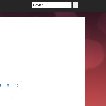
8
9
10