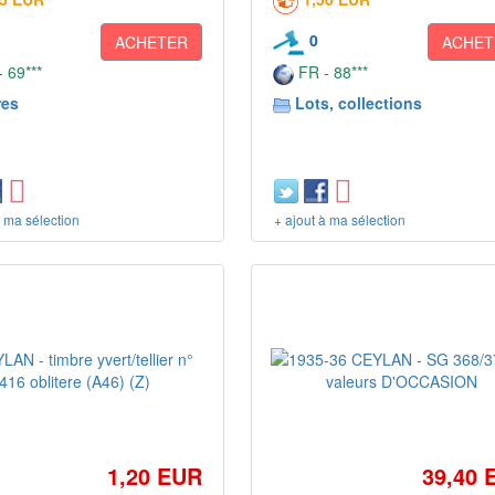
0
ACHETER
ACHET
 69***
FR - 88***
res
Lots, collections
à ma sélection
+ ajout à ma sélection
1,20 EUR
39,40 