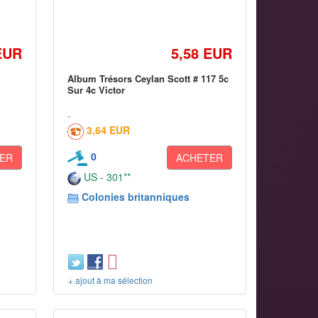
EUR
5,58 EUR
Album Trésors Ceylan Scott # 117 5c
Sur 4c Victor
3,64 EUR
0
ER
ACHETER
US - 301**
Colonies britanniques
+ ajout à ma sélection