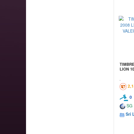
TIMBRE
LION 1
2,
0
SG
Sri 