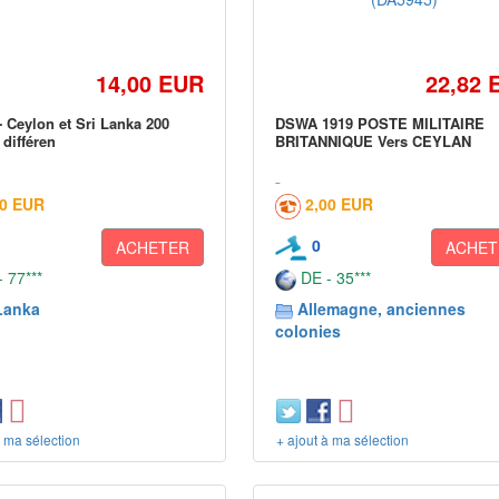
14,00 EUR
22,82 
- Ceylon et Sri Lanka 200
DSWA 1919 POSTE MILITAIRE
 différen
BRITANNIQUE Vers CEYLAN
60 EUR
2,00 EUR
0
ACHETER
ACHET
 77***
DE - 35***
Lanka
Allemagne, anciennes
colonies
à ma sélection
+ ajout à ma sélection