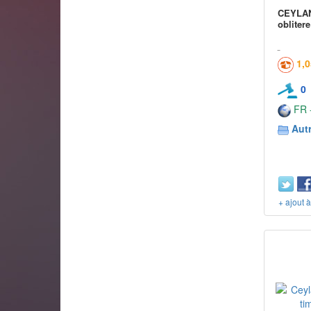
CEYLAN 
oblitere
1,
0
FR -
Aut
+ ajout 