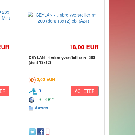
EUR
18,00 EUR
CEYLAN - timbre yvert/tellier n° 260
(dent 13x12)
2,02 EUR
0
ER
ACHETER
FR - 69***
Autres