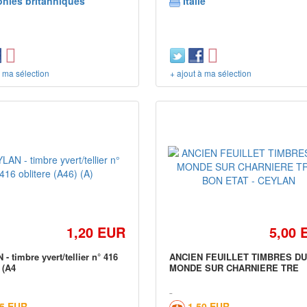
onies britanniques
Italie
à ma sélection
+ ajout à ma sélection
1,20 EUR
5,00 
- timbre yvert/tellier n° 416
ANCIEN FEUILLET TIMBRES D
 (A4
MONDE SUR CHARNIERE TRE
05 EUR
1,50 EUR