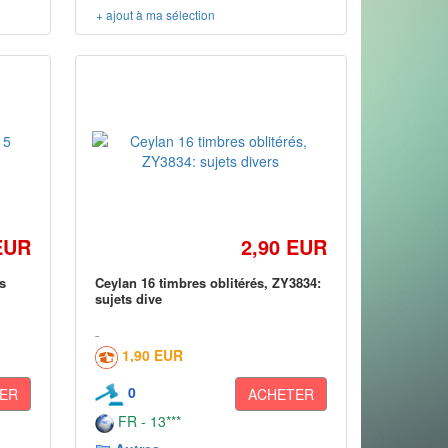
+ ajout à ma sélection
EUR
2,90 EUR
s
Ceylan 16 timbres oblitérés, ZY3834:
sujets dive
1,90 EUR
0
ER
ACHETER
FR - 13***