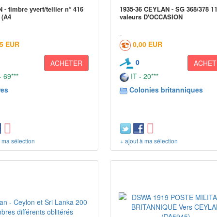
- timbre yvert/tellier n° 416
1935-36 CEYLAN - SG 368/378 1
 (A4
valeurs D'OCCASION
05 EUR
0,00 EUR
0
ACHETER
ACHET
 69***
IT - 20***
res
Colonies britanniques
à ma sélection
+ ajout à ma sélection