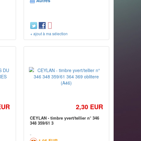
Autres
+ ajout à ma sélection
EUR
2,30 EUR
U
CEYLAN - timbre yvert/tellier n° 346
348 359/61 3
1,05 EUR