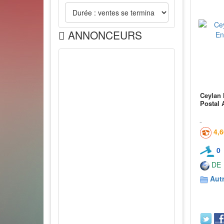
ANNONCEURS
Ceylan 
Postal 
4,
0
DE
Aut