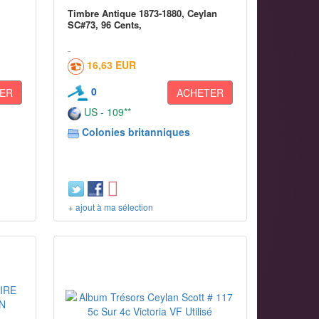
1
Timbre Antique 1873-1880, Ceylan
SC#73, 96 Cents,
16,63 EUR
0
ER
ACHETER
US - 109**
Colonies britanniques
+ ajout à ma sélection