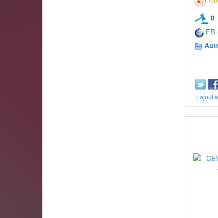
0
FR -
Aut
+ ajout 