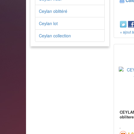
Col
Ceylan oblitéré
Ceylan lot
+ ajout 
Ceylan collection
CEYLAN 
oblitere
1,