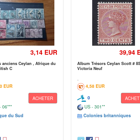
3,14 EUR
39,94 
 anciens Ceylan , Afrique du
Album Trésors Ceylan Scott # 85
itish C
Victoria Neuf
20 EUR
4,58 EUR
0
ACHETER
ACHET
 06***
US - 301**
ique du Sud
Colonies britanniques