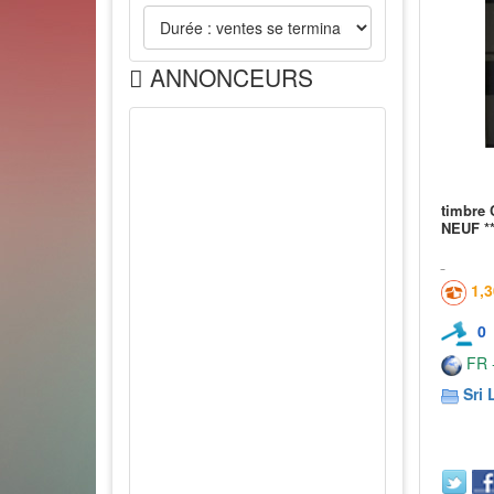
ANNONCEURS
timbre 
NEUF *
1,
0
FR -
Sri 