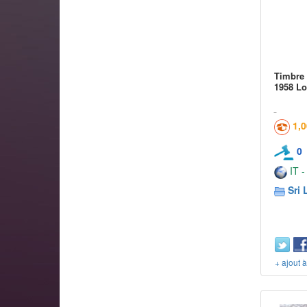
Timbre
1958 Lo
1,
0
IT -
Sri 
+ ajout 