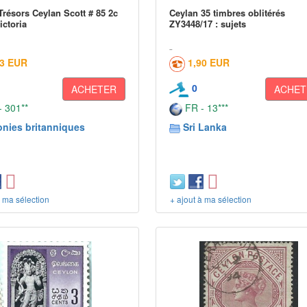
résors Ceylan Scott # 85 2c
Ceylan 35 timbres oblitérés
ictoria
ZY3448/17 : sujets
43 EUR
1,90 EUR
0
ACHETER
ACHET
 301**
FR - 13***
onies britanniques
Sri Lanka
à ma sélection
+ ajout à ma sélection