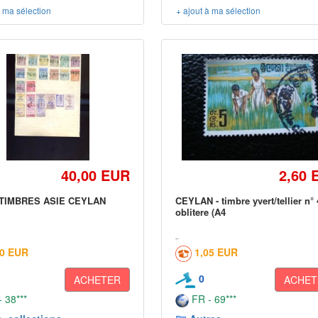
à ma sélection
+ ajout à ma sélection
40,00 EUR
2,60 
 TIMBRES ASIE CEYLAN
CEYLAN - timbre yvert/tellier n°
oblitere (A4
50 EUR
1,05 EUR
0
ACHETER
ACHET
 38***
FR - 69***