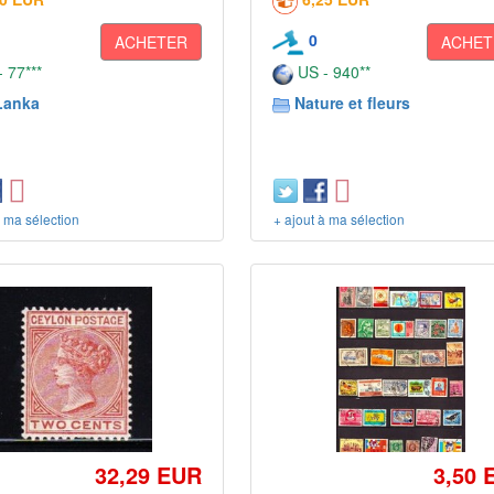
0
ACHETER
ACHET
 77***
US - 940**
Lanka
Nature et fleurs
à ma sélection
+ ajout à ma sélection
32,29 EUR
3,50 