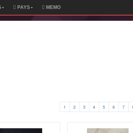
S
PAYS
MEMO
1
2
3
4
5
6
7