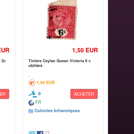
EUR
1,50 EUR
 2c
Timbre Ceylan Queen Victoria 6 c
oblitéré
1,50 EUR
0
ER
ACHETER
FR
Colonies britanniques