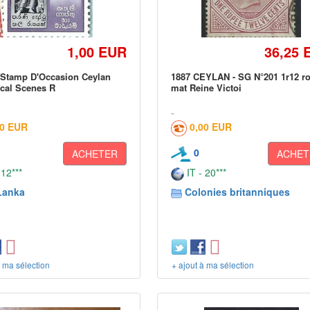
1,00 EUR
36,25 
 Stamp D'Occasion Ceylan
1887 CEYLAN - SG N°201 1r12 r
cal Scenes R
mat Reine Victoi
00 EUR
0,00 EUR
0
ACHETER
ACHET
 12***
IT - 20***
Lanka
Colonies britanniques
à ma sélection
+ ajout à ma sélection