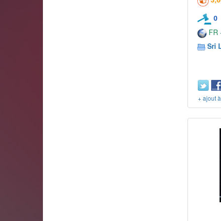
0
FR -
Sri 
+ ajout 