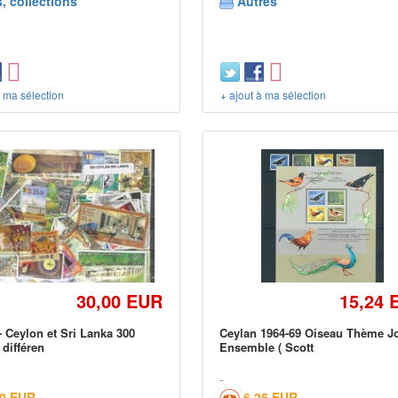
, collections
Autres
à ma sélection
+ ajout à ma sélection
30,00 EUR
15,24 
- Ceylon et Sri Lanka 300
Ceylan 1964-69 Oiseau Thème Jo
 différen
Ensemble ( Scott
60 EUR
6,25 EUR