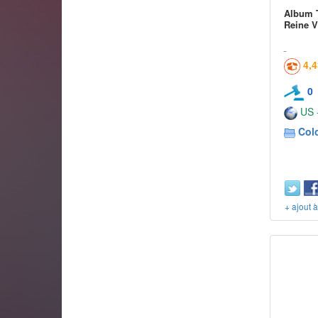
Album T
Reine V
4,
0
US -
Col
+ ajout 