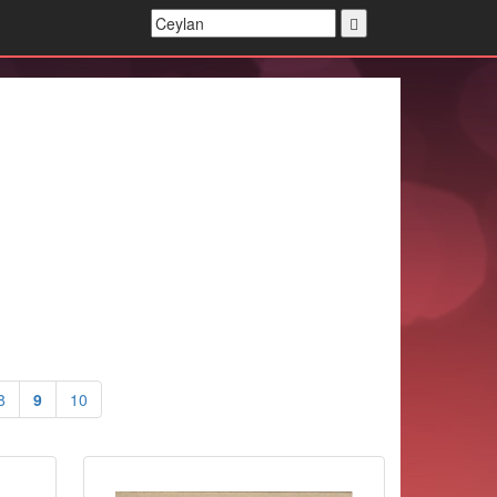
8
9
10