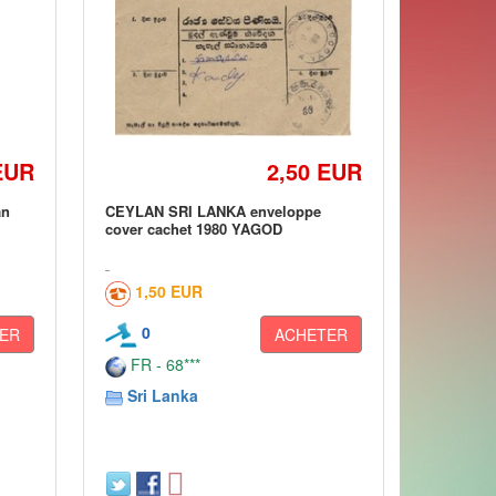
EUR
2,50 EUR
an
CEYLAN SRI LANKA enveloppe
cover cachet 1980 YAGOD
1,50 EUR
0
ER
ACHETER
FR - 68***
Sri Lanka