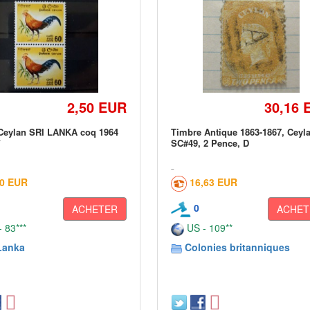
2,50 EUR
30,16 
Ceylan SRI LANKA coq 1964
Timbre Antique 1863-1867, Ceyl
*
SC#49, 2 Pence, D
30 EUR
16,63 EUR
0
ACHETER
ACHET
 83***
US - 109**
Lanka
Colonies britanniques