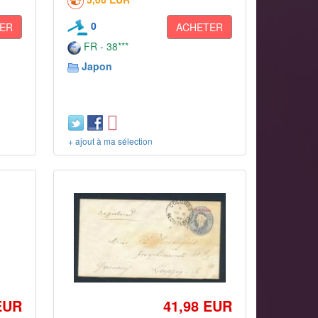
0
ER
ACHETER
FR - 38***
Japon
+ ajout à ma sélection
EUR
41,98 EUR