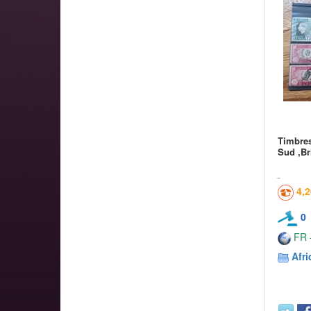
Timbres
Sud ,Br
4,
0
FR -
Afr