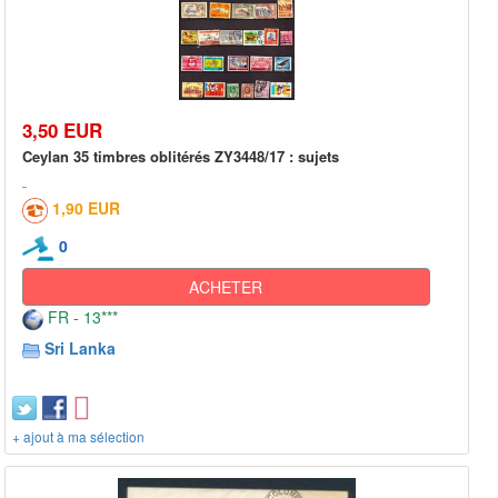
3,50 EUR
Ceylan 35 timbres oblitérés ZY3448/17 : sujets
1,90 EUR
0
ACHETER
FR - 13***
Sri Lanka
+ ajout à ma sélection