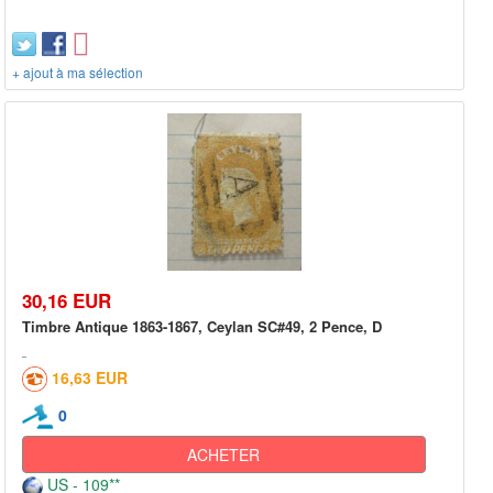
+ ajout à ma sélection
30,16 EUR
Timbre Antique 1863-1867, Ceylan SC#49, 2 Pence, D
16,63 EUR
0
ACHETER
US - 109**