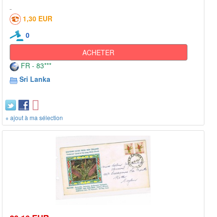
1,30 EUR
0
ACHETER
FR - 83***
Sri Lanka
+ ajout à ma sélection