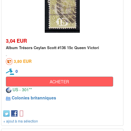
3,04 EUR
Album Trésors Ceylan Scott #136 15c Queen Victori
3,80 EUR
0
ACHETER
US - 301**
Colonies britanniques
+ ajout à ma sélection