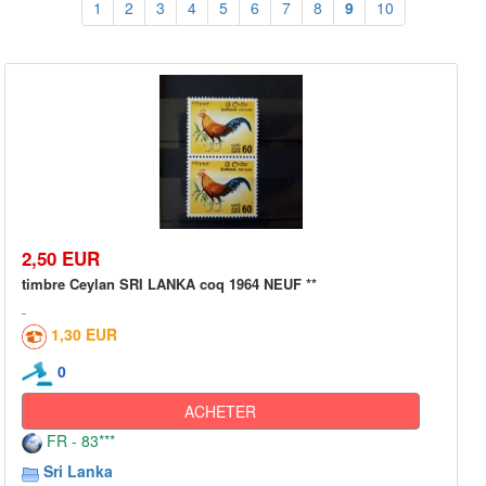
1
2
3
4
5
6
7
8
9
10
2,50 EUR
timbre Ceylan SRI LANKA coq 1964 NEUF **
1,30 EUR
0
ACHETER
FR - 83***
Sri Lanka