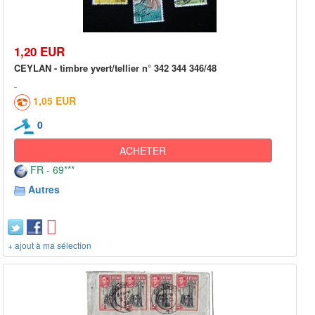
1,20 EUR
CEYLAN - timbre yvert/tellier n° 342 344 346/48
1,05 EUR
0
ACHETER
FR - 69***
Autres
+ ajout à ma sélection