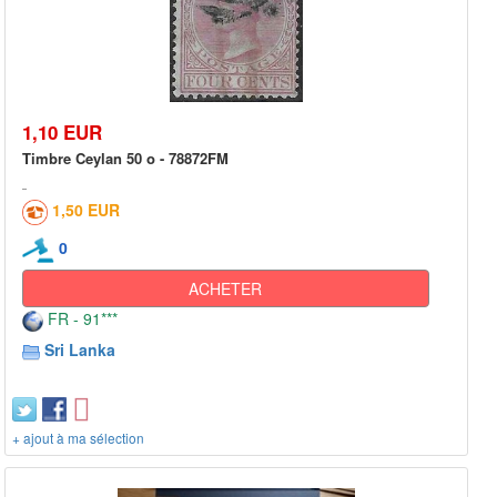
1,10 EUR
Timbre Ceylan 50 o - 78872FM
1,50 EUR
0
ACHETER
FR - 91***
Sri Lanka
+ ajout à ma sélection