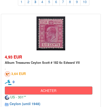
1
2
3
4
5
6
7
8
9
10
4,93 EUR
Album Treasures Ceylon Scott # 182 6c Edward VII
3,64 EUR
0
ACHETER
US - 301**
Ceylon (until 1948)