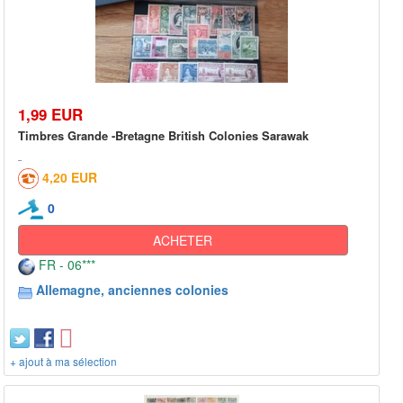
1,99 EUR
Timbres Grande -Bretagne British Colonies Sarawak
4,20 EUR
0
ACHETER
FR - 06***
Allemagne, anciennes colonies
+ ajout à ma sélection