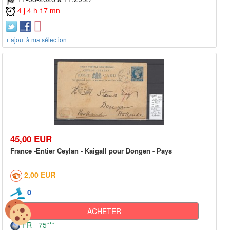
4 j 4 h 17 mn
+ ajout à ma sélection
45,00 EUR
France -Entier Ceylan - Kaigall pour Dongen - Pays
2,00 EUR
0
ACHETER
FR - 75***