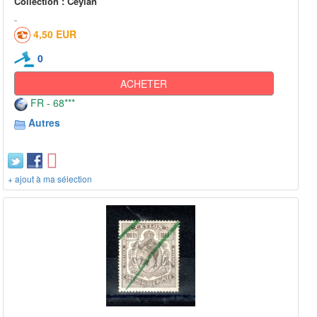
Collection : Ceylan
4,50 EUR
0
ACHETER
FR - 68***
Autres
+ ajout à ma sélection