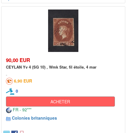
90,00 EUR
CEYLAN Yv 4 (SG 10) , Wmk Star, fil étoile, 4 mar
6,90 EUR
0
ACHETER
FR - 92***
Colonies britanniques