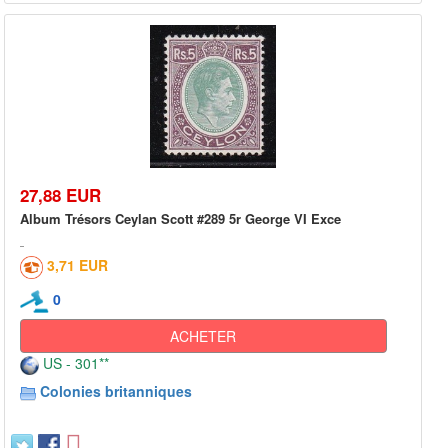
27,88 EUR
Album Trésors Ceylan Scott #289 5r George VI Exce
3,71 EUR
0
ACHETER
US - 301**
Colonies britanniques