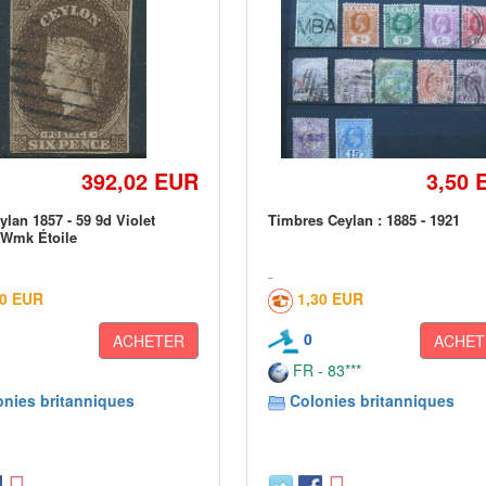
392,02 EUR
3,50 
ylan 1857 - 59 9d Violet
Timbres Ceylan : 1885 - 1921
 Wmk Étoile
00 EUR
1,30 EUR
0
ACHETER
ACHET
FR - 83***
onies britanniques
Colonies britanniques