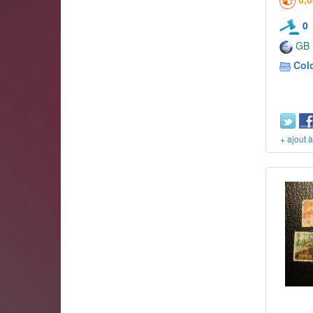
0
GB
Col
+ ajout 