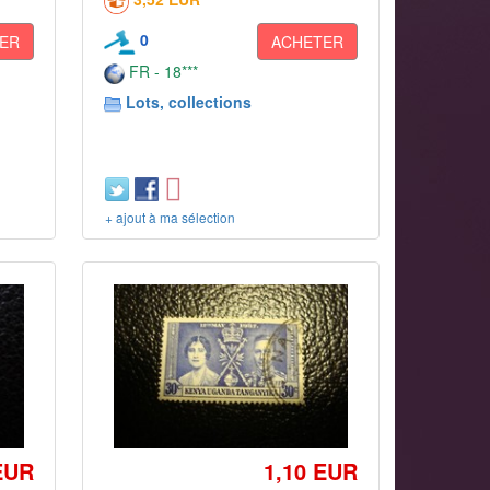
0
ER
ACHETER
FR - 18***
Lots, collections
+ ajout à ma sélection
EUR
1,10 EUR