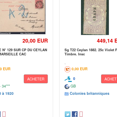
20,00 EUR
449,14 
 N° 129 SUR CP DU CEYLAN
Sg T22 Ceylan 1882. 25c Violet F
MARSEILLE CAC
Timbre. Insc
50 EUR
0,00 EUR
0
ACHETER
ACHET
 34***
GB
0 à 1920
Colonies britanniques