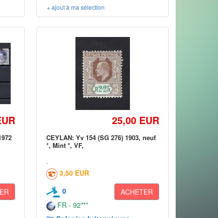
+ ajout à ma sélection
EUR
25,00 EUR
1972
CEYLAN: Yv 154 (SG 276) 1903, neuf
*, Mint *, VF,
3,50 EUR
0
ER
ACHETER
FR - 92***