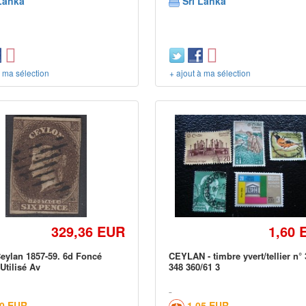
Lanka
Sri Lanka
à ma sélection
+ ajout à ma sélection
329,36 EUR
1,60 
eylan 1857-59. 6d Foncé
CEYLAN - timbre yvert/tellier n°
Utilisé Av
348 360/61 3
00 EUR
1,05 EUR