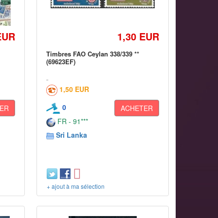
EUR
1,30 EUR
Timbres FAO Ceylan 338/339 **
(69623EF)
1,50 EUR
0
ER
ACHETER
FR - 91***
Sri Lanka
+ ajout à ma sélection