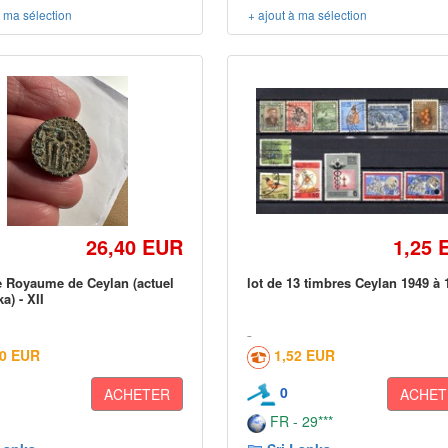
à ma sélection
+ ajout à ma sélection
26,40 EUR
1,25 
 Royaume de Ceylan (actuel
lot de 13 timbres Ceylan 1949 à 
a) - XII
00 EUR
1,52 EUR
0
ACHETER
ACHET
FR - 29***