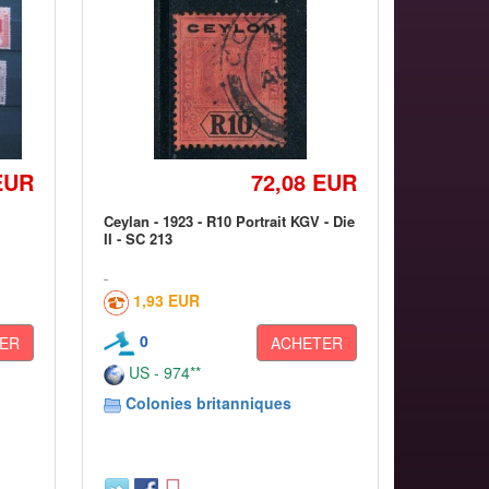
EUR
72,08 EUR
Ceylan - 1923 - R10 Portrait KGV - Die
II - SC 213
1,93 EUR
0
ER
ACHETER
US - 974**
Colonies britanniques