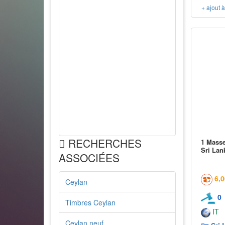
+ ajout 
RECHERCHES
1 Masse
Sri Lank
ASSOCIÉES
6,
Ceylan
0
Timbres Ceylan
IT
Ceylan neuf