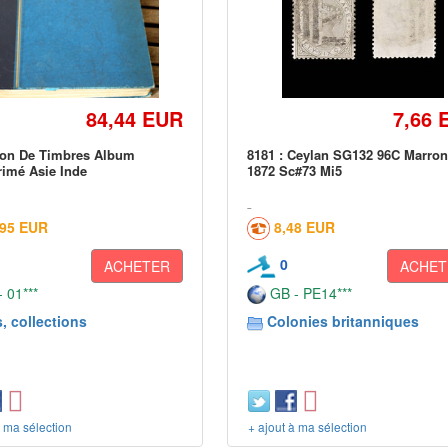
84,44 EUR
7,66 
ion De Timbres Album
8181 : Ceylan SG132 96C Marron
imé Asie Inde
1872 Sc#73 Mi5
,95 EUR
8,48 EUR
0
ACHETER
ACHET
 01***
GB - PE14***
, collections
Colonies britanniques
à ma sélection
+ ajout à ma sélection