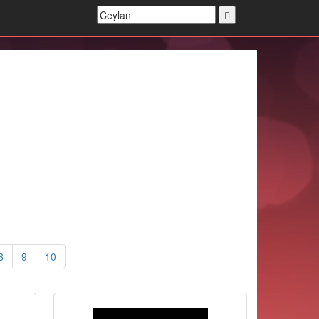
8
9
10