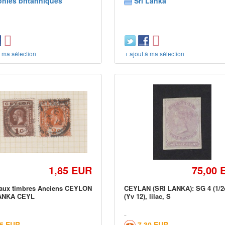
onies britanniques
Sri Lanka
à ma sélection
+ ajout à ma sélection
1,85 EUR
75,00 
eaux timbres Anciens CEYLON
CEYLAN (SRI LANKA): SG 4 (1/2
ANKA CEYL
(Yv 12), lilac, S
75 EUR
7,30 EUR