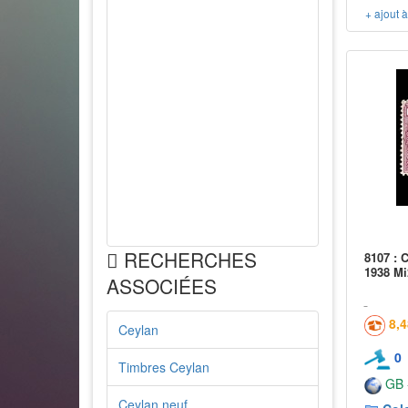
+ ajout 
RECHERCHES
8107 : 
1938 Mi
ASSOCIÉES
8,
Ceylan
0
Timbres Ceylan
GB -
Ceylan neuf