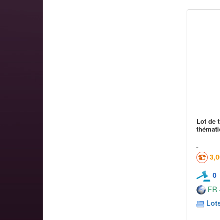
Lot de 
thémati
3,
0
FR -
Lots