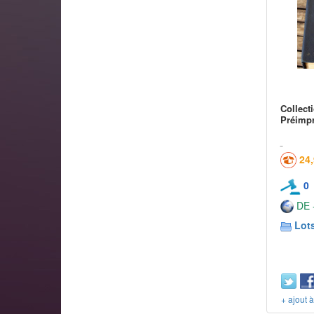
Collect
Préimpr
24
0
DE -
Lots
+ ajout 