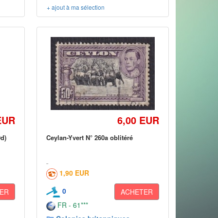
+ ajout à ma sélection
EUR
6,00 EUR
d)
Ceylan-Yvert N° 260a oblitéré
1,90 EUR
0
ER
ACHETER
FR - 61***