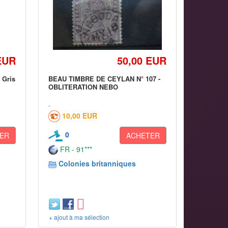
EUR
50,00 EUR
 Gris
BEAU TIMBRE DE CEYLAN N° 107 -
OBLITERATION NEBO
10,00 EUR
0
ER
ACHETER
FR - 91***
Colonies britanniques
+ ajout à ma sélection