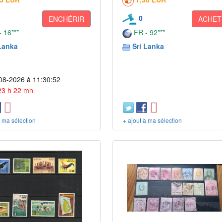
0
ENCHÉRIR
ACHET
 16***
FR - 92***
Lanka
Sri Lanka
08-2026 à 11:30:52
 23 h 22 mn
à ma sélection
+ ajout à ma sélection