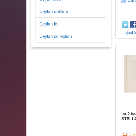
Col
Ceylan oblitéré
Ceylan lot
+ ajout 
Ceylan collection
lot 2 b
STRI L
1,