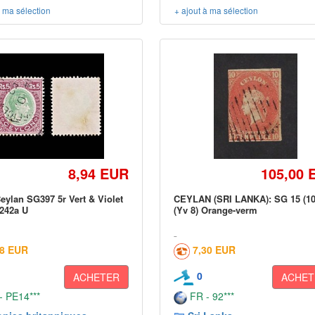
à ma sélection
+ ajout à ma sélection
8,94 EUR
105,00 
Ceylan SG397 5r Vert & Violet
CEYLAN (SRI LANKA): SG 15 (10
242a U
(Yv 8) Orange-verm
48 EUR
7,30 EUR
0
ACHETER
ACHET
 PE14***
FR - 92***