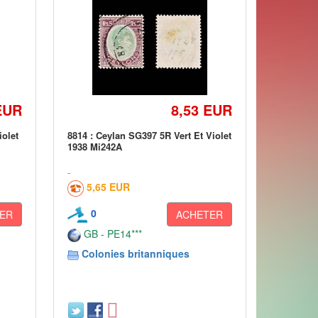
EUR
8,53 EUR
iolet
8814 : Ceylan SG397 5R Vert Et Violet
1938 Mi242A
5,65 EUR
0
ER
ACHETER
GB - PE14***
Colonies britanniques