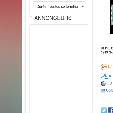
ANNONCEURS
8111 : 
1919 Sc
8,
0
GB -
Col