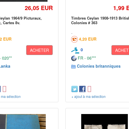
26,05 EUR
1,99 
eylan 1964/9 Picturaux,
Timbres Ceylan 1908-1913 Britis
, Cartes 8v.
Colonies # 363
72 EUR
4,20 EUR
0
ACHETER
ACHET
 020**
FR - 06***
Lanka
Colonies britanniques
à ma sélection
+ ajout à ma sélection