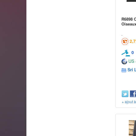
R6898 C
Oiseaux
2,
0
US -
Sri 
+ ajout 