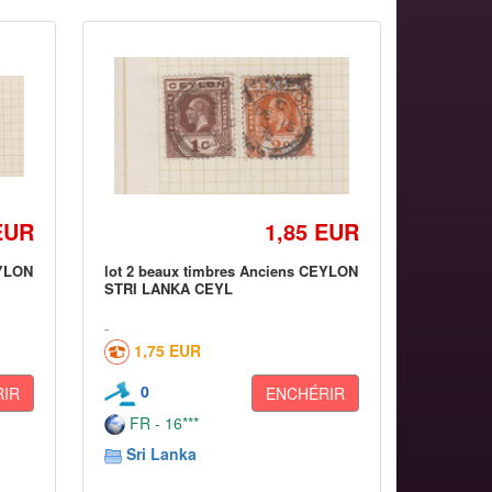
EUR
1,85 EUR
EYLON
lot 2 beaux timbres Anciens CEYLON
STRI LANKA CEYL
1,75 EUR
0
IR
ENCHÉRIR
FR - 16***
Sri Lanka