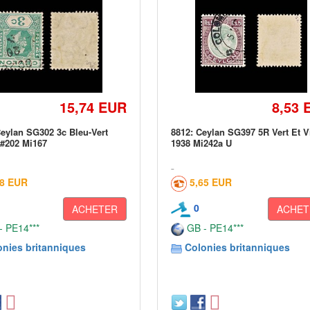
15,74 EUR
8,53 
Ceylan SG302 3c Bleu-Vert
8812: Ceylan SG397 5R Vert Et V
#202 Mi167
1938 Mi242a U
48 EUR
5,65 EUR
0
ACHETER
ACHET
 PE14***
GB - PE14***
onies britanniques
Colonies britanniques