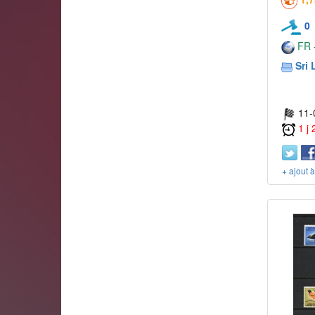
0
FR -
Sri 
11-
1 j
+ ajout 