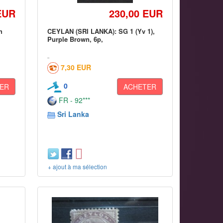
EUR
230,00 EUR
h
CEYLAN (SRI LANKA): SG 1 (Yv 1),
Purple Brown, 6p,
7,30 EUR
0
ER
ACHETER
FR - 92***
Sri Lanka
+ ajout à ma sélection