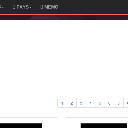
S
PAYS
MEMO
1
2
3
4
5
6
7