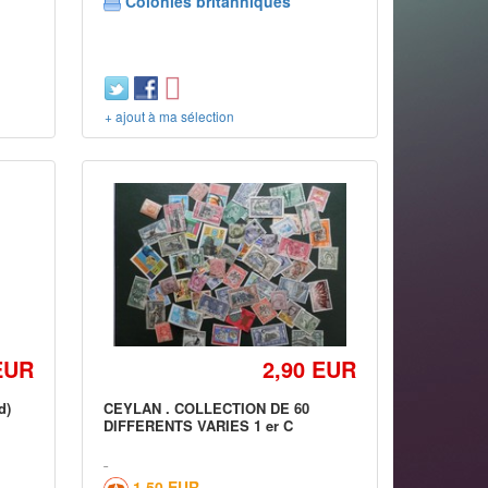
Colonies britanniques
+ ajout à ma sélection
EUR
2,90 EUR
d)
CEYLAN . COLLECTION DE 60
DIFFERENTS VARIES 1 er C
1,50 EUR