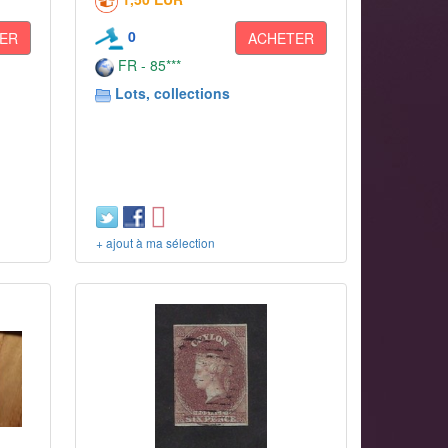
0
ER
ACHETER
FR - 85***
Lots, collections
+ ajout à ma sélection