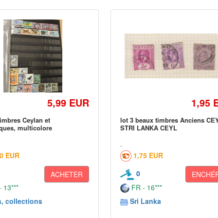
5,99 EUR
1,95 
timbres Ceylan et
lot 3 beaux timbres Anciens C
ques, multicolore
STRI LANKA CEYL
00 EUR
1,75 EUR
0
ACHETER
ENCHÉR
 13***
FR - 16***
, collections
Sri Lanka