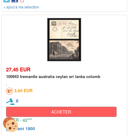
+ ajout à ma sélection
27,45 EUR
100943 fremantle australia ceylan sri lanka colomb
3,60 EUR
0
ACHETER
FR - 42***
Avant 1900