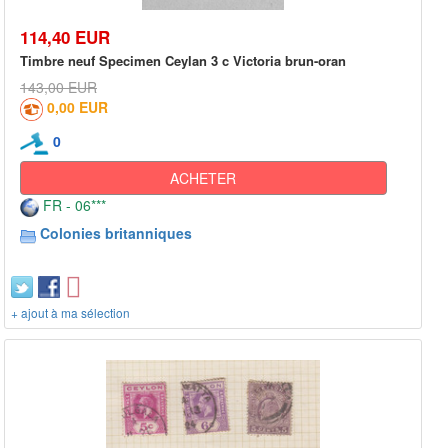
114,40 EUR
Timbre neuf Specimen Ceylan 3 c Victoria brun-oran
143,00 EUR
0,00 EUR
0
ACHETER
FR - 06***
Colonies britanniques
+ ajout à ma sélection