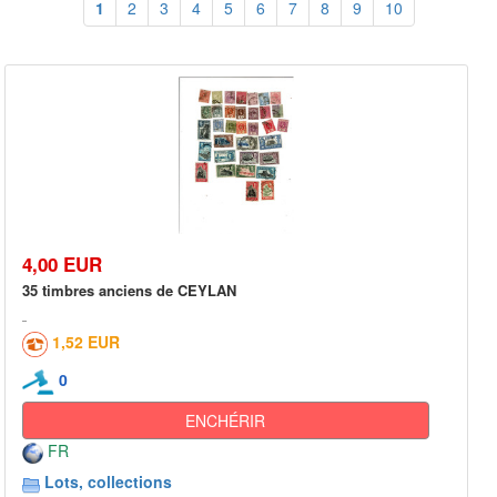
1
2
3
4
5
6
7
8
9
10
4,00 EUR
35 timbres anciens de CEYLAN
1,52 EUR
0
ENCHÉRIR
FR
Lots, collections