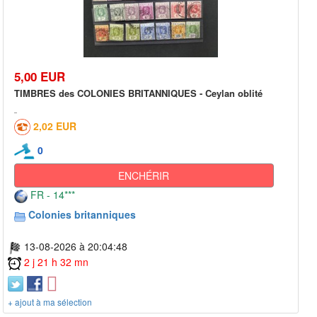
5,00 EUR
TIMBRES des COLONIES BRITANNIQUES - Ceylan oblité
2,02 EUR
0
ENCHÉRIR
FR - 14***
Colonies britanniques
13-08-2026 à 20:04:48
2 j 21 h 32 mn
+ ajout à ma sélection