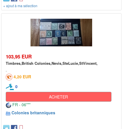
+ ajout à ma sélection
103,95 EUR
Timbres,British Colonies,Nevis,SteLucie,StVincent,
4,20 EUR
0
ACHETER
FR - 06***
Colonies britanniques