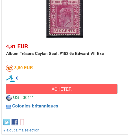
4,81 EUR
Album Trésors Ceylan Scott #182 6c Edward VII Exc
3,80 EUR
0
ACHETER
US - 301**
Colonies britanniques
+ ajout à ma sélection