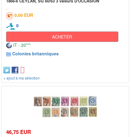
1866-6 CEYLAN, SG 60/63 3 valeurs D'OCCASION
0,00 EUR
0
ACHETER
IT - 20***
Colonies britanniques
+ ajout à ma sélection
46,75 EUR