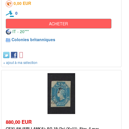
0,00 EUR
0
ACHETER
IT - 20***
Colonies britanniques
+ ajout à ma sélection
880,00 EUR
CEYLAN (SRI LANKA): SG 19 (2s) (Yv11), Star, 4 mar