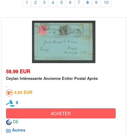
1
2
3
4
5
6
7
8
9
10
59,99 EUR
Ceylan Intéressante Ancienne Entier Postal Après
4,60 EUR
0
ACHETER
DE
Autres