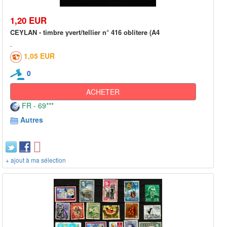
1,20 EUR
CEYLAN - timbre yvert/tellier n° 416 oblitere (A4
1,05 EUR
0
ACHETER
FR - 69***
Autres
+ ajout à ma sélection