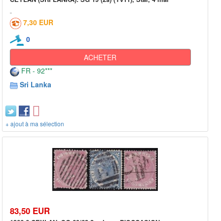
7,30 EUR
0
ACHETER
FR - 92***
Sri Lanka
+ ajout à ma sélection
83,50 EUR