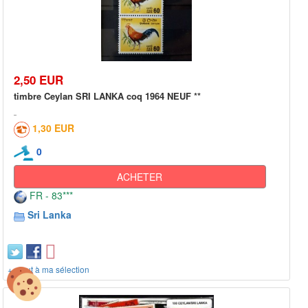
2,50 EUR
timbre Ceylan SRI LANKA coq 1964 NEUF **
1,30 EUR
0
ACHETER
FR - 83***
Sri Lanka
+ ajout à ma sélection