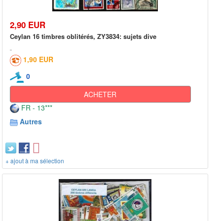
2,90 EUR
Ceylan 16 timbres oblitérés, ZY3834: sujets dive
1,90 EUR
0
ACHETER
FR - 13***
Autres
+ ajout à ma sélection