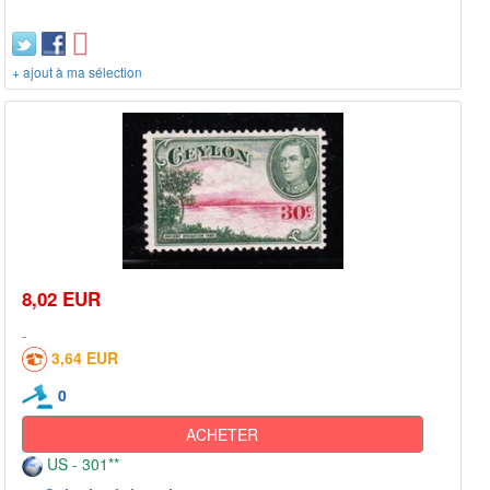
+ ajout à ma sélection
8,02 EUR
3,64 EUR
0
ACHETER
US - 301**