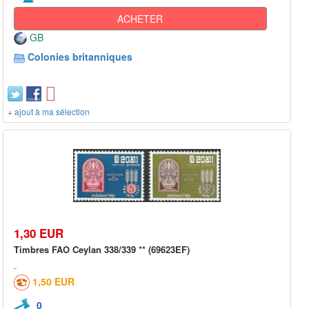
ACHETER
GB
Colonies britanniques
+ ajout à ma sélection
1,30 EUR
Timbres FAO Ceylan 338/339 ** (69623EF)
1,50 EUR
0