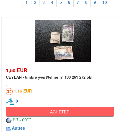
1
2
3
4
5
6
7
8
9
10
1,50 EUR
CEYLAN - timbre yvert/tellier n° 100 261 272 obl
1,16 EUR
0
ACHETER
FR - 69***
Autres