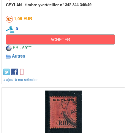
CEYLAN - timbre yvert/tellier n° 342 344 346/49
1,05 EUR
0
ACHETER
FR - 69***
Autres
+ ajout à ma sélection