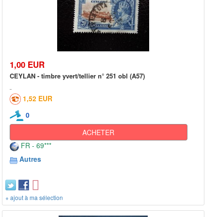
1,00 EUR
CEYLAN - timbre yvert/tellier n° 251 obl (A57)
1,52 EUR
0
ACHETER
FR - 69***
Autres
+ ajout à ma sélection