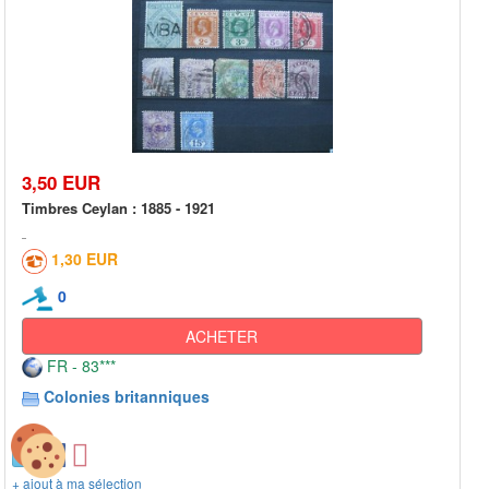
3,50 EUR
Timbres Ceylan : 1885 - 1921
1,30 EUR
0
ACHETER
FR - 83***
Colonies britanniques
+ ajout à ma sélection