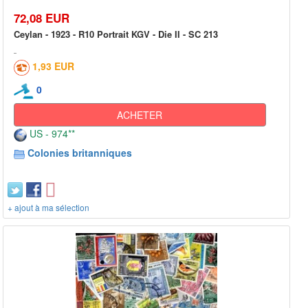
72,08 EUR
Ceylan - 1923 - R10 Portrait KGV - Die II - SC 213
1,93 EUR
0
ACHETER
US - 974**
Colonies britanniques
+ ajout à ma sélection