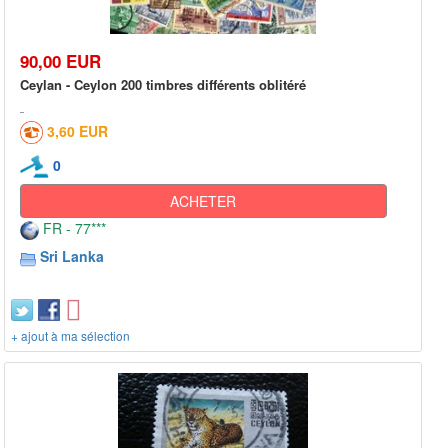
90,00 EUR
Ceylan - Ceylon 200 timbres différents oblitéré
3,60 EUR
0
ACHETER
FR - 77***
Sri Lanka
+ ajout à ma sélection