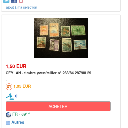
+ ajout à ma sélection
1,50 EUR
CEYLAN - timbre yvert/tellier n° 283/84 287/88 29
1,05 EUR
0
ACHETER
FR - 69***
Autres