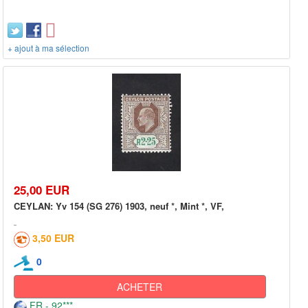
+ ajout à ma sélection
25,00 EUR
CEYLAN: Yv 154 (SG 276) 1903, neuf *, Mint *, VF,
3,50 EUR
0
ACHETER
FR - 92***