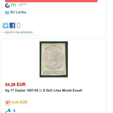
FR - 77***
Sri Lanka
+ ajout à ma sélection
54,26 EUR
Sg 17 Ceylan 1857-64.½ D Dull Lilas Monté Excell
0,00 EUR
0