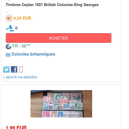
Timbres Ceylan 1921 British Colonies KIng Georges
4,20 EUR
0
ACHETER
FR - 06***
Colonies britanniques
+ ajout à ma sélection
1,99 EUR