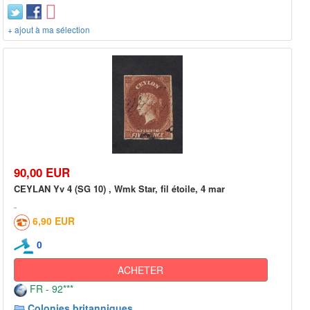
+ ajout à ma sélection
90,00 EUR
CEYLAN Yv 4 (SG 10) , Wmk Star, fil étoile, 4 mar
6,90 EUR
0
ACHETER
FR - 92***
Colonies britanniques