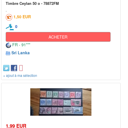
Timbre Ceylan 50 o - 78872FM
1,50 EUR
0
ACHETER
FR - 91***
Sri Lanka
+ ajout à ma sélection
1,99 EUR