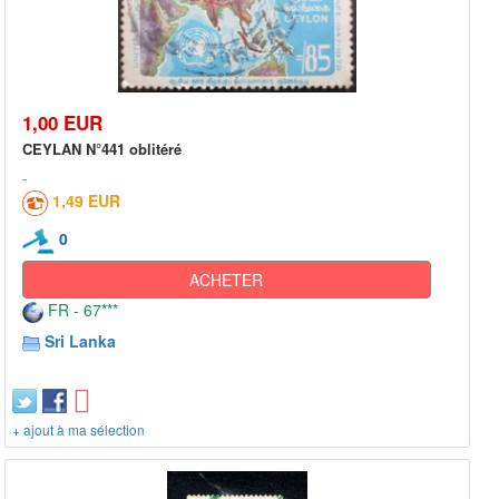
1,00 EUR
CEYLAN N°441 oblitéré
1,49 EUR
0
ACHETER
FR - 67***
Sri Lanka
+ ajout à ma sélection