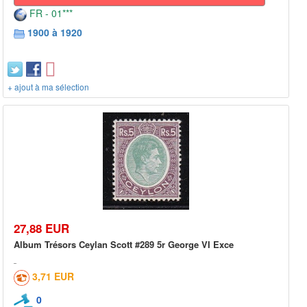
FR - 01***
1900 à 1920
+ ajout à ma sélection
27,88 EUR
Album Trésors Ceylan Scott #289 5r George VI Exce
3,71 EUR
0