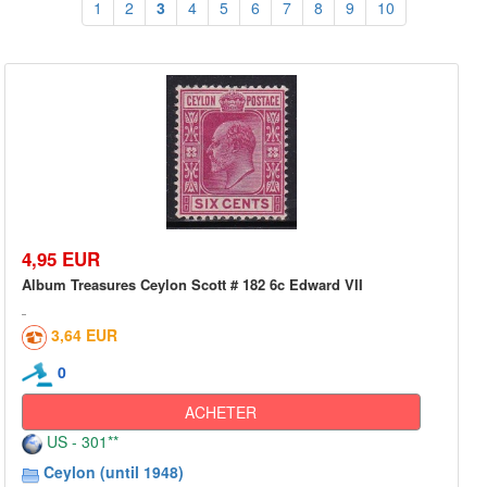
1
2
3
4
5
6
7
8
9
10
4,95 EUR
Album Treasures Ceylon Scott # 182 6c Edward VII
3,64 EUR
0
ACHETER
US - 301**
Ceylon (until 1948)