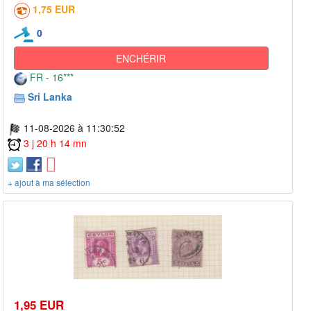
1,75 EUR
0
ENCHÉRIR
FR - 16***
Sri Lanka
11-08-2026 à 11:30:52
3 j 20 h 14 mn
+ ajout à ma sélection
1,95 EUR