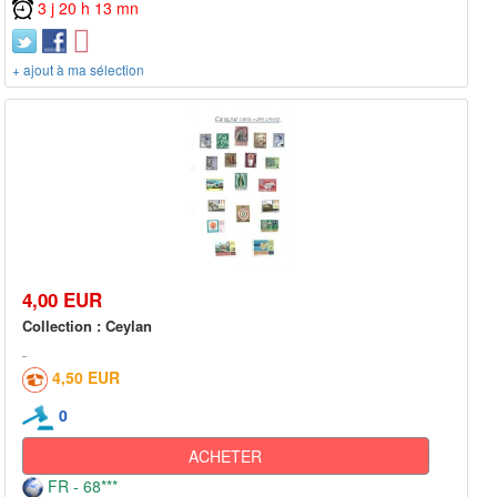
3 j 20 h 13 mn
+ ajout à ma sélection
4,00 EUR
Collection : Ceylan
4,50 EUR
0
ACHETER
FR - 68***