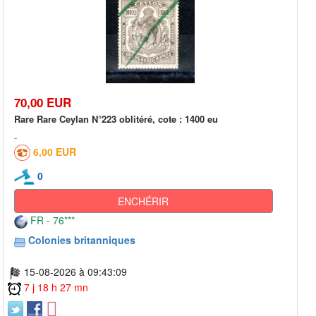
70,00 EUR
Rare Rare Ceylan N°223 oblitéré, cote : 1400 eu
6,00 EUR
0
ENCHÉRIR
FR - 76***
Colonies britanniques
15-08-2026 à 09:43:09
7 j 18 h 27 mn