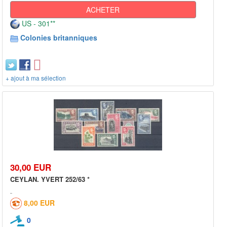
ACHETER
US - 301**
Colonies britanniques
+ ajout à ma sélection
30,00 EUR
CEYLAN. YVERT 252/63 *
8,00 EUR
0