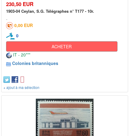
230,50 EUR
1903-04 Ceylan, S.G. Télégraphes n° T177 - 10r.
0,00 EUR
0
ACHETER
IT - 20***
Colonies britanniques
+ ajout à ma sélection