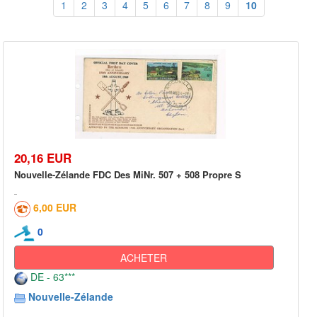
1
2
3
4
5
6
7
8
9
10
20,16 EUR
Nouvelle-Zélande FDC Des MiNr. 507 + 508 Propre S
6,00 EUR
0
ACHETER
DE - 63***
Nouvelle-Zélande