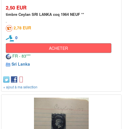
2,50 EUR
timbre Ceylan SRI LANKA coq 1964 NEUF **
2,78 EUR
0
ACHETER
FR - 83***
Sri Lanka
+ ajout à ma sélection