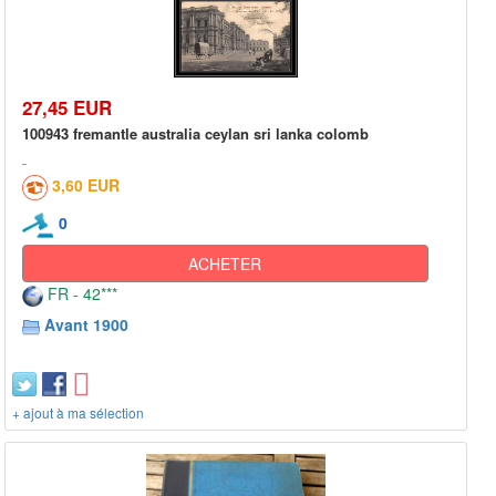
27,45 EUR
100943 fremantle australia ceylan sri lanka colomb
3,60 EUR
0
ACHETER
FR - 42***
Avant 1900
+ ajout à ma sélection