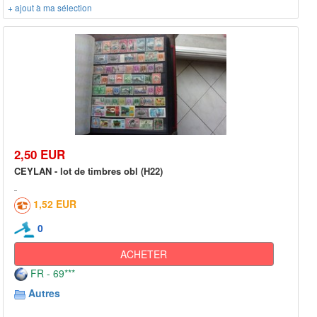
+ ajout à ma sélection
2,50 EUR
CEYLAN - lot de timbres obl (H22)
1,52 EUR
0
ACHETER
FR - 69***
Autres