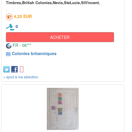
Timbres,British Colonies,Nevis,SteLucie,StVincent,
4,20 EUR
0
ACHETER
FR - 06***
Colonies britanniques
+ ajout à ma sélection