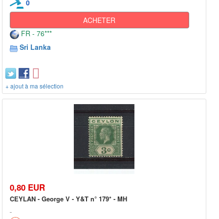
0
ACHETER
FR - 76***
Sri Lanka
+ ajout à ma sélection
0,80 EUR
CEYLAN - George V - Y&T n° 179* - MH