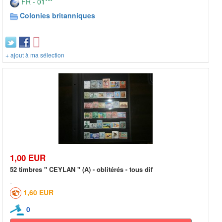
FR - 01***
Colonies britanniques
+ ajout à ma sélection
1,00 EUR
52 timbres " CEYLAN " (A) - oblitérés - tous dif
1,60 EUR
0