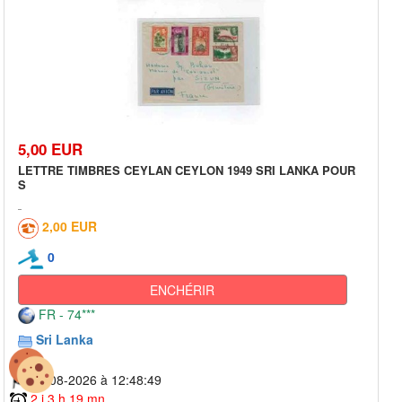
5,00 EUR
LETTRE TIMBRES CEYLAN CEYLON 1949 SRI LANKA POUR
S
2,00 EUR
0
ENCHÉRIR
FR - 74***
Sri Lanka
11-08-2026 à 12:48:49
2 j 3 h 19 mn