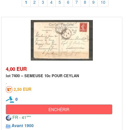
1
2
3
4
5
6
7
8
9
10
4,00 EUR
lot 7400 -- SEMEUSE 10c POUR CEYLAN
2,50 EUR
0
ENCHÉRIR
FR - 41***
Avant 1900