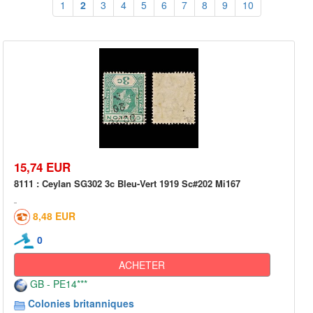
1
2
3
4
5
6
7
8
9
10
15,74 EUR
8111 : Ceylan SG302 3c Bleu-Vert 1919 Sc#202 Mi167
8,48 EUR
0
ACHETER
GB - PE14***
Colonies britanniques