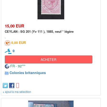
15,00 EUR
CEYLAN : SG 201 (Yv 111 ), 1885, neuf * légère
0,00 EUR
0
ACHETER
FR - 92***
Colonies britanniques
+ ajout à ma sélection