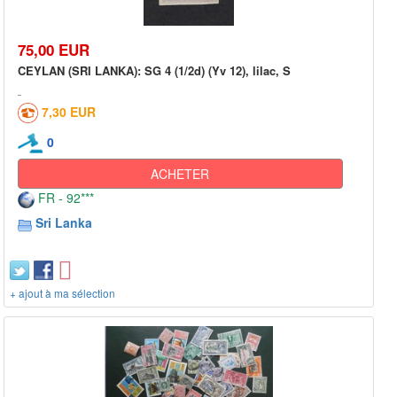
75,00 EUR
CEYLAN (SRI LANKA): SG 4 (1/2d) (Yv 12), lilac, S
7,30 EUR
0
ACHETER
FR - 92***
Sri Lanka
+ ajout à ma sélection