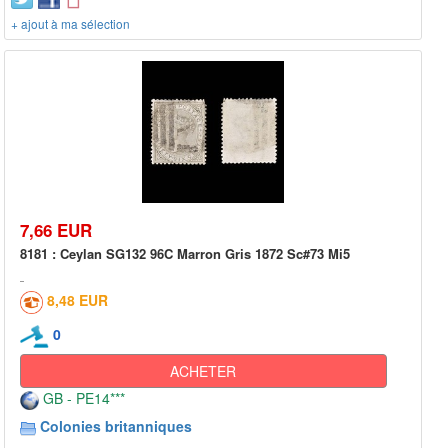
+ ajout à ma sélection
7,66 EUR
8181 : Ceylan SG132 96C Marron Gris 1872 Sc#73 Mi5
8,48 EUR
0
ACHETER
GB - PE14***
Colonies britanniques