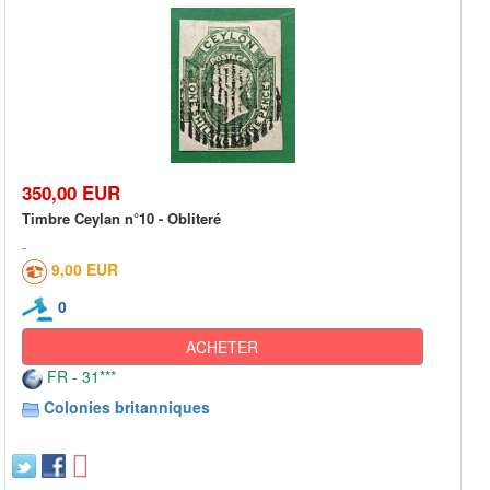
350,00 EUR
Timbre Ceylan n°10 - Obliteré
9,00 EUR
0
ACHETER
FR - 31***
Colonies britanniques