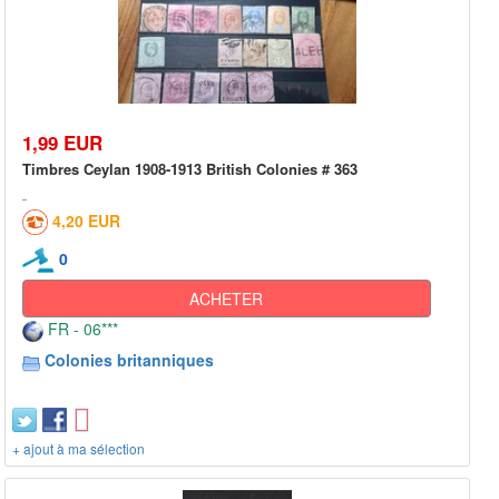
1,99 EUR
Timbres Ceylan 1908-1913 British Colonies # 363
4,20 EUR
0
ACHETER
FR - 06***
Colonies britanniques
+ ajout à ma sélection