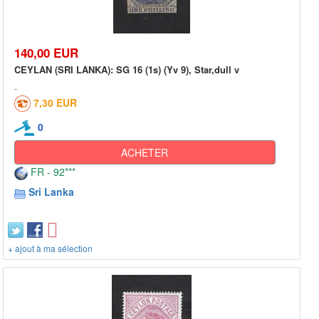
140,00 EUR
CEYLAN (SRI LANKA): SG 16 (1s) (Yv 9), Star,dull v
7,30 EUR
0
ACHETER
FR - 92***
Sri Lanka
+ ajout à ma sélection