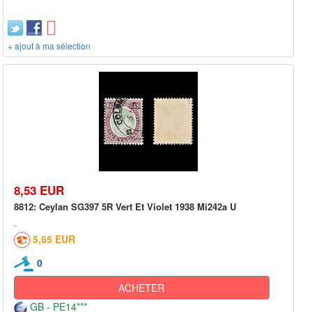
+ ajout à ma sélection
8,53 EUR
8812: Ceylan SG397 5R Vert Et Violet 1938 Mi242a U
5,65 EUR
0
ACHETER
GB - PE14***