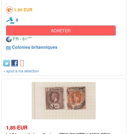
1,90 EUR
0
ACHETER
FR - 61***
Colonies britanniques
+ ajout à ma sélection
1,85 EUR