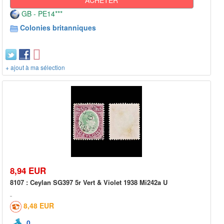
GB - PE14***
Colonies britanniques
+ ajout à ma sélection
8,94 EUR
8107 : Ceylan SG397 5r Vert & Violet 1938 Mi242a U
8,48 EUR
0