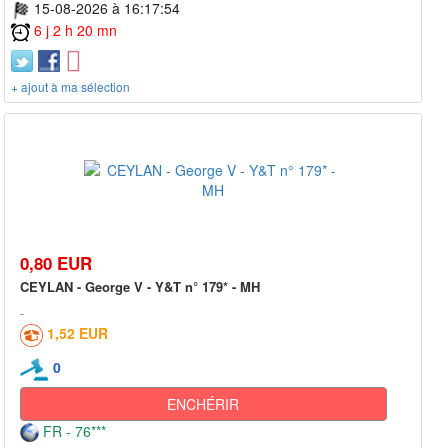
15-08-2026 à 16:17:54
6 j 2 h 20 mn
+ ajout à ma sélection
0,80 EUR
CEYLAN - George V - Y&T n° 179* - MH
1,52 EUR
0
ENCHÉRIR
FR - 76***