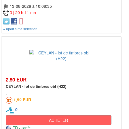
13-08-2026 à 10:08:35
3 j 20 h 11 mn
+ ajout à ma sélection
2,50 EUR
CEYLAN - lot de timbres obl (H22)
1,52 EUR
0
ACHETER
FR - 69***