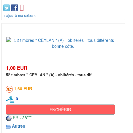
+ ajout à ma sélection
1,00 EUR
52 timbres " CEYLAN " (A) - oblitérés - tous dif
1,60 EUR
0
ENCHÉRIR
FR - 38***
Autres