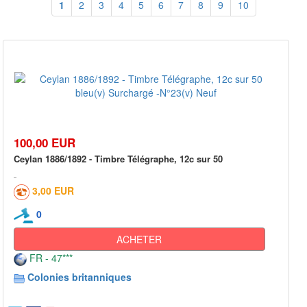
1
2
3
4
5
6
7
8
9
10
100,00 EUR
Ceylan 1886/1892 - Timbre Télégraphe, 12c sur 50
3,00 EUR
0
ACHETER
FR - 47***
Colonies britanniques