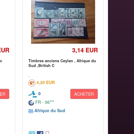
EUR
3,14 EUR
 c
Timbres anciens Ceylan , Afrique du
Sud ,British C
4,20 EUR
0
ER
ACHETER
FR - 06***
Afrique du Sud