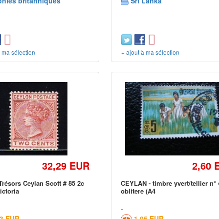
onies britanniques
Sri Lanka
à ma sélection
+ ajout à ma sélection
32,29 EUR
2,60 
résors Ceylan Scott # 85 2c
CEYLAN - timbre yvert/tellier n°
ictoria
oblitere (A4
43 EUR
1,05 EUR