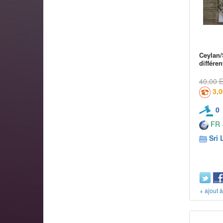
Ceylan/
différen
40,00 
3,
0
FR -
Sri 
+ ajout 