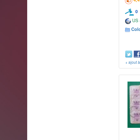
0
US -
Col
+ ajout 