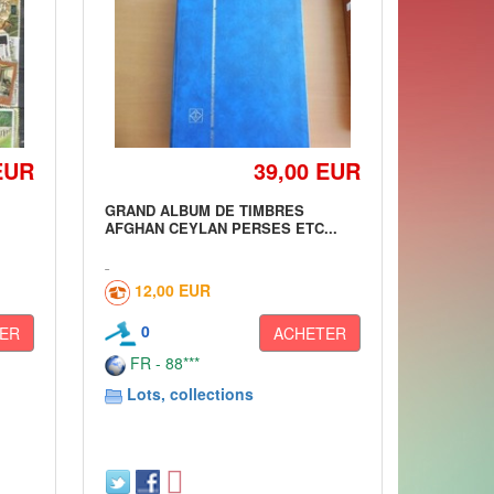
EUR
39,00 EUR
GRAND ALBUM DE TIMBRES
AFGHAN CEYLAN PERSES ETC...
12,00 EUR
0
ER
ACHETER
FR - 88***
Lots, collections