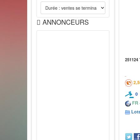
ANNONCEURS
251124
2,
0
FR -
Lots