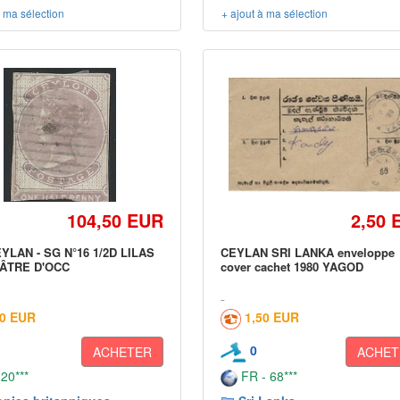
à ma sélection
+ ajout à ma sélection
104,50 EUR
2,50 
YLAN - SG N°16 1/2D LILAS
CEYLAN SRI LANKA enveloppe
ÂTRE D'OCC
cover cachet 1980 YAGOD
00 EUR
1,50 EUR
0
ACHETER
ACHET
 20***
FR - 68***