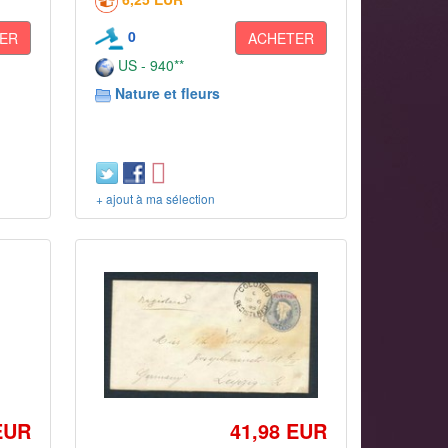
0
ER
ACHETER
US - 940**
Nature et fleurs
+ ajout à ma sélection
EUR
41,98 EUR