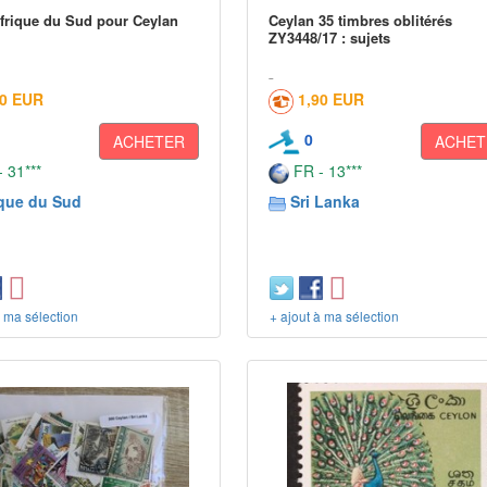
Afrique du Sud pour Ceylan
Ceylan 35 timbres oblitérés
ZY3448/17 : sujets
30 EUR
1,90 EUR
0
ACHETER
ACHET
 31***
FR - 13***
ique du Sud
Sri Lanka
à ma sélection
+ ajout à ma sélection