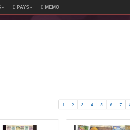
S
PAYS
MEMO
1
2
3
4
5
6
7