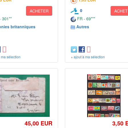
0
ACHETER
ACHET
 301**
FR - 69***
onies britanniques
Autres
à ma sélection
+ ajout à ma sélection
45,00 EUR
3,50 