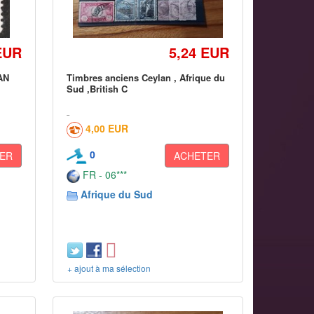
EUR
5,24 EUR
AN
Timbres anciens Ceylan , Afrique du
Sud ,British C
4,00 EUR
0
ER
ACHETER
FR - 06***
Afrique du Sud
+ ajout à ma sélection