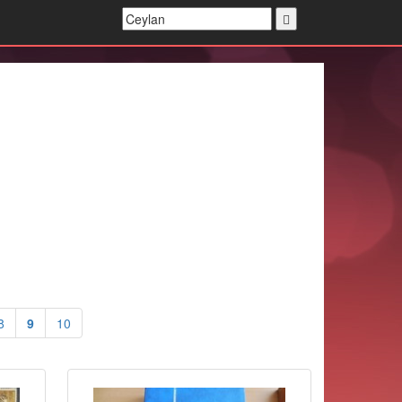
8
9
10