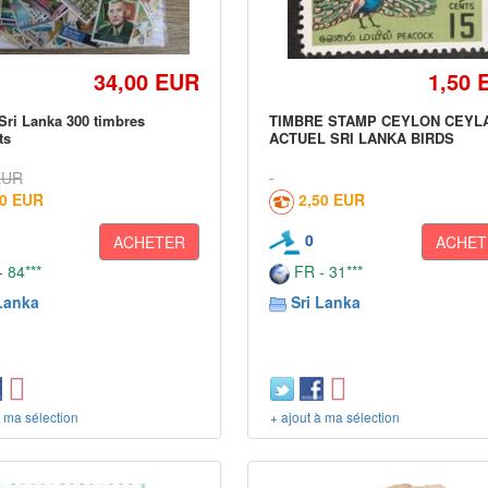
34,00 EUR
1,50 
Sri Lanka 300 timbres
TIMBRE STAMP CEYLON CEYL
ts
ACTUEL SRI LANKA BIRDS
EUR
00 EUR
2,50 EUR
0
ACHETER
ACHET
 84***
FR - 31***
Lanka
Sri Lanka
à ma sélection
+ ajout à ma sélection