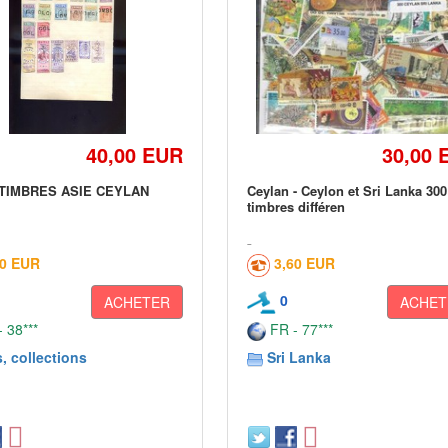
40,00 EUR
30,00 
 TIMBRES ASIE CEYLAN
Ceylan - Ceylon et Sri Lanka 300
timbres différen
50 EUR
3,60 EUR
0
ACHETER
ACHET
 38***
FR - 77***
, collections
Sri Lanka