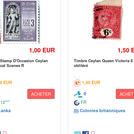
1,00 EUR
1,50 
 Stamp D'Occasion Ceylan
Timbre Ceylan Queen Victoria 6
cal Scenes R
oblitéré
00 EUR
1,50 EUR
0
ACHETER
ACHET
 12***
FR
Lanka
Colonies britanniques