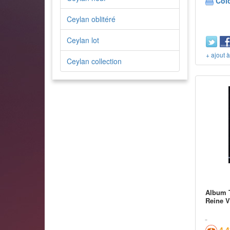
Col
Ceylan oblitéré
Ceylan lot
+ ajout 
Ceylan collection
Album T
Reine V
4,