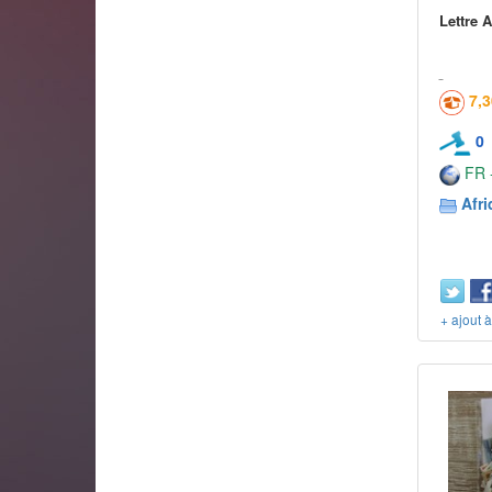
Lettre 
7,
0
FR -
Afr
+ ajout 