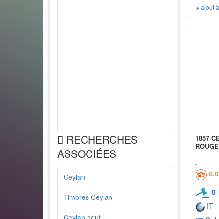
+ ajout 
RECHERCHES
1857 CE
ROUGE
ASSOCIÉES
0,
Ceylan
0
Timbres Ceylan
IT -
Ceylan neuf