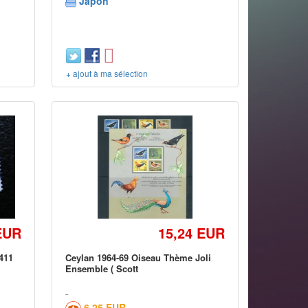
Japon
+ ajout à ma sélection
EUR
15,24 EUR
 411
Ceylan 1964-69 Oiseau Thème Joli
Ensemble ( Scott
6,25 EUR