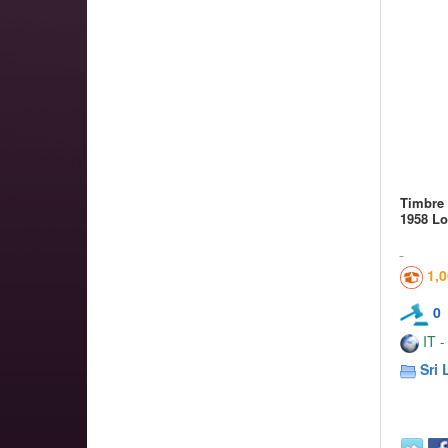
Timbre
1958 Lo
1,
0
IT -
Sri 