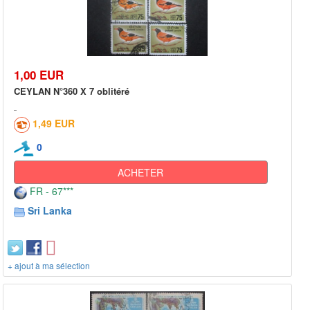
1,00 EUR
CEYLAN N°360 X 7 oblitéré
1,49 EUR
0
ACHETER
FR - 67***
Sri Lanka
+ ajout à ma sélection