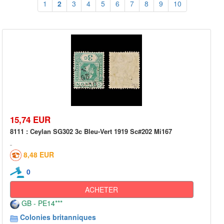
1
2
3
4
5
6
7
8
9
10
15,74 EUR
8111 : Ceylan SG302 3c Bleu-Vert 1919 Sc#202 Mi167
8,48 EUR
0
ACHETER
GB - PE14***
Colonies britanniques