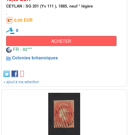
CEYLAN : SG 201 (Yv 111 ), 1885, neuf * légère
0,00 EUR
0
ACHETER
FR - 92***
Colonies britanniques
+ ajout à ma sélection