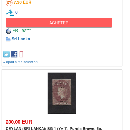
7,30 EUR
0
ACHETER
FR - 92***
Sri Lanka
+ ajout à ma sélection
230,00 EUR
CEYLAN (SRI LANKA): SG 1 (Yv 1), Purple Brown, 6p,