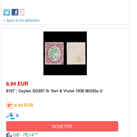
+ ajout à ma sélection
8,94 EUR
8107 : Ceylan SG397 5r Vert & Violet 1938 Mi242a U
8,48 EUR
0
ACHETER
GB - PE14***