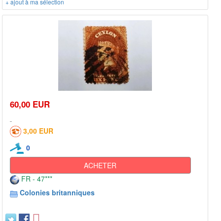
+ ajout à ma sélection
60,00 EUR
3,00 EUR
0
ACHETER
FR - 47***
Colonies britanniques