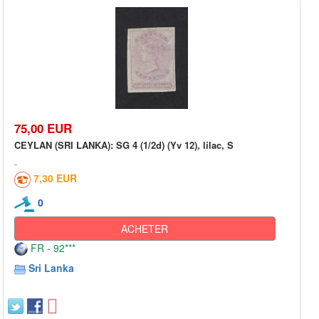
75,00 EUR
CEYLAN (SRI LANKA): SG 4 (1/2d) (Yv 12), lilac, S
7,30 EUR
0
ACHETER
FR - 92***
Sri Lanka