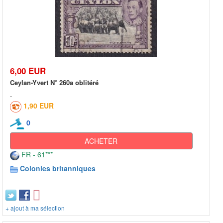
6,00 EUR
Ceylan-Yvert N° 260a oblitéré
1,90 EUR
0
ACHETER
FR - 61***
Colonies britanniques
+ ajout à ma sélection