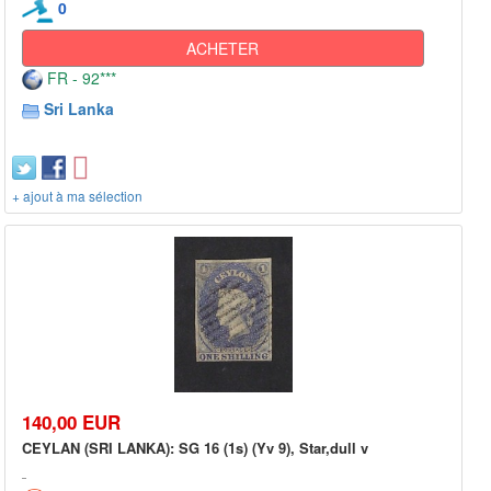
0
ACHETER
FR - 92***
Sri Lanka
+ ajout à ma sélection
140,00 EUR
CEYLAN (SRI LANKA): SG 16 (1s) (Yv 9), Star,dull v