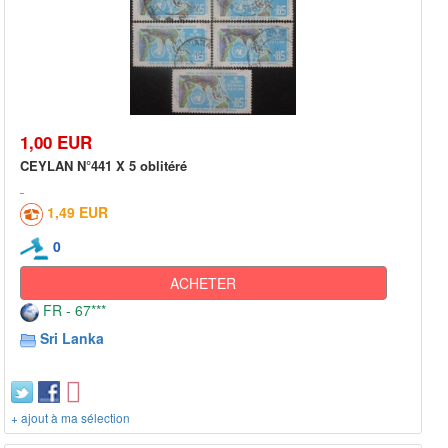
1,00 EUR
CEYLAN N°441 X 5 oblitéré
1,49 EUR
0
ACHETER
FR - 67***
Sri Lanka
+ ajout à ma sélection