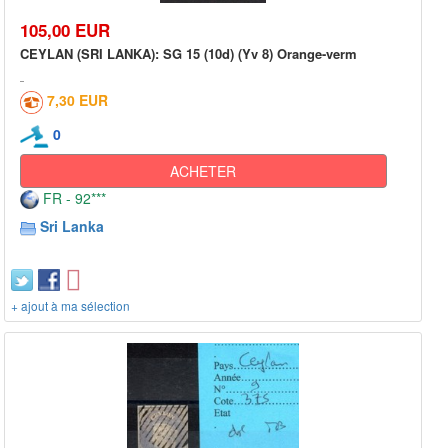
105,00 EUR
CEYLAN (SRI LANKA): SG 15 (10d) (Yv 8) Orange-verm
7,30 EUR
0
ACHETER
FR - 92***
Sri Lanka
+ ajout à ma sélection