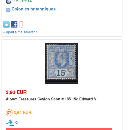
GB - PE14***
Colonies britanniques
+ ajout à ma sélection
3,90 EUR
Album Treasures Ceylon Scott # 185 15c Edward V
3,64 EUR
0