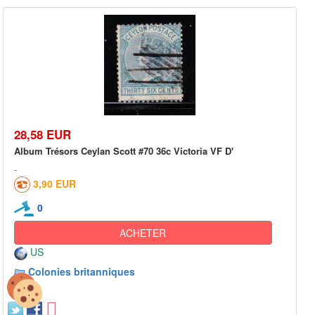
28,58 EUR
Album Trésors Ceylan Scott #70 36c Victoria VF D'
3,90 EUR
0
ACHETER
US
Colonies britanniques