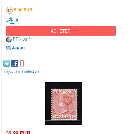
5,00 EUR
0
ACHETER
FR - 38***
Japon
+ ajout à ma sélection
32,29 EUR