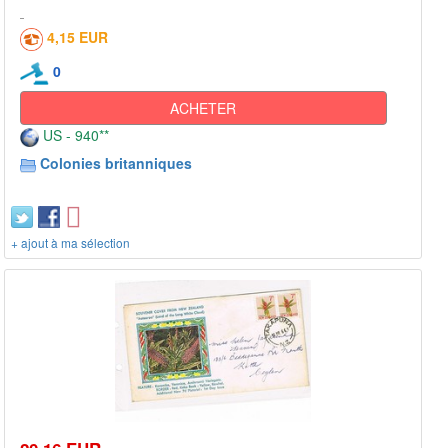
4,15 EUR
0
ACHETER
US - 940**
Colonies britanniques
+ ajout à ma sélection