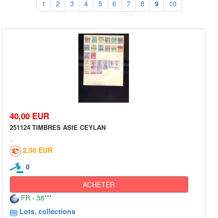
1
2
3
4
5
6
7
8
9
10
40,00 EUR
251124 TIMBRES ASIE CEYLAN
2,50 EUR
0
ACHETER
FR - 38***
Lots, collections