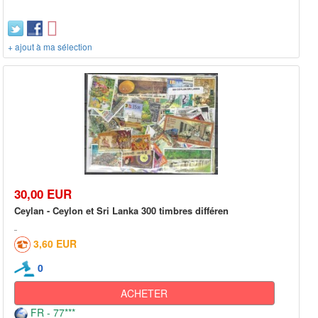
+ ajout à ma sélection
30,00 EUR
Ceylan - Ceylon et Sri Lanka 300 timbres différen
3,60 EUR
0
ACHETER
FR - 77***