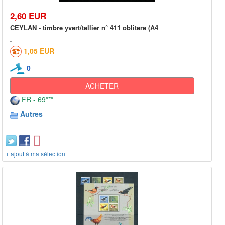
2,60 EUR
CEYLAN - timbre yvert/tellier n° 411 oblitere (A4
1,05 EUR
0
ACHETER
FR - 69***
Autres
+ ajout à ma sélection