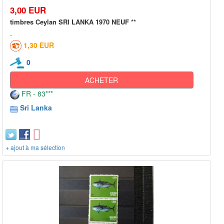
3,00 EUR
timbres Ceylan SRI LANKA 1970 NEUF **
1,30 EUR
0
ACHETER
FR - 83***
Sri Lanka
+ ajout à ma sélection