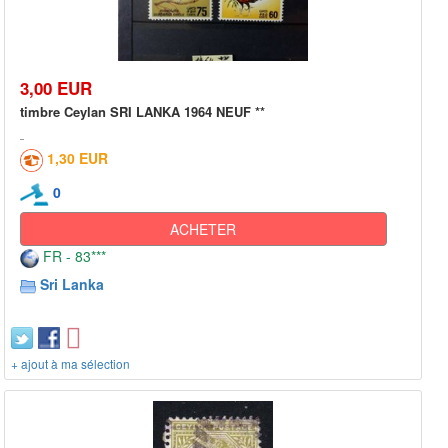
3,00 EUR
timbre Ceylan SRI LANKA 1964 NEUF **
1,30 EUR
0
ACHETER
FR - 83***
Sri Lanka
+ ajout à ma sélection