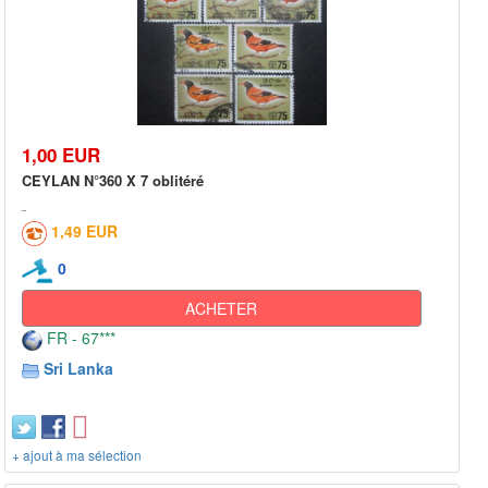
1,00 EUR
CEYLAN N°360 X 7 oblitéré
1,49 EUR
0
ACHETER
FR - 67***
Sri Lanka
+ ajout à ma sélection