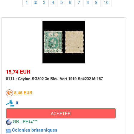
1
2
3
4
5
6
7
8
9
10
15,74 EUR
8111 : Ceylan SG302 3c Bleu-Vert 1919 Sc#202 Mi167
8,48 EUR
0
ACHETER
GB - PE14***
Colonies britanniques