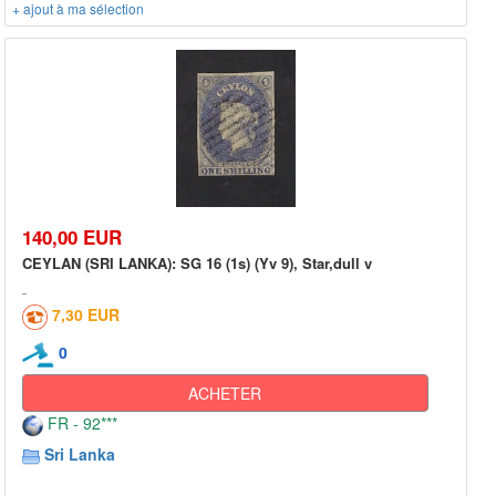
+ ajout à ma sélection
140,00 EUR
CEYLAN (SRI LANKA): SG 16 (1s) (Yv 9), Star,dull v
7,30 EUR
0
ACHETER
FR - 92***
Sri Lanka