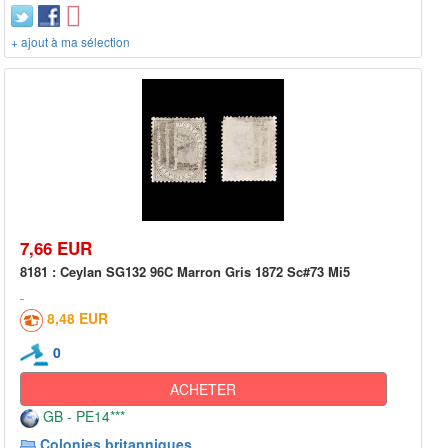
+ ajout à ma sélection
7,66 EUR
8181 : Ceylan SG132 96C Marron Gris 1872 Sc#73 Mi5
8,48 EUR
0
ACHETER
GB - PE14***
Colonies britanniques