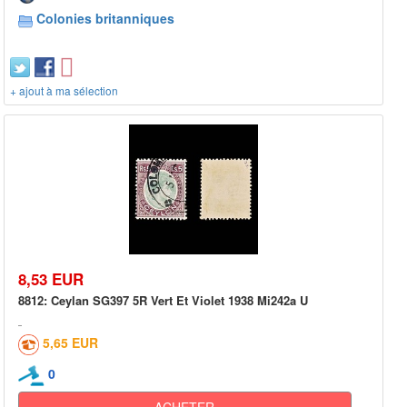
Colonies britanniques
+ ajout à ma sélection
8,53 EUR
8812: Ceylan SG397 5R Vert Et Violet 1938 Mi242a U
5,65 EUR
0
ACHETER