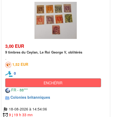
3,00 EUR
9 timbres du Ceylan, Le Roi George V, oblitérés
1,52 EUR
0
ENCHÉRIR
FR - 88***
Colonies britanniques
18-08-2026 à 14:54:06
9 j 19 h 33 mn