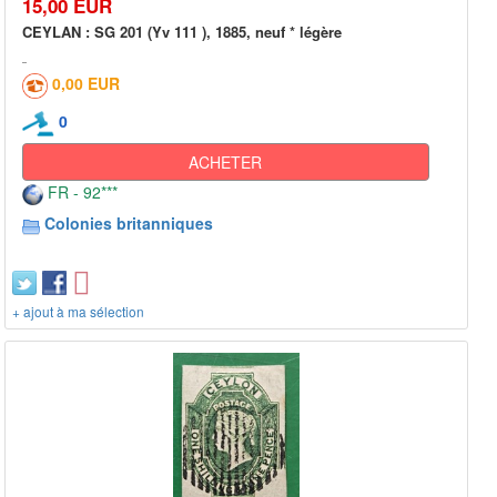
15,00 EUR
CEYLAN : SG 201 (Yv 111 ), 1885, neuf * légère
0,00 EUR
0
ACHETER
FR - 92***
Colonies britanniques
+ ajout à ma sélection