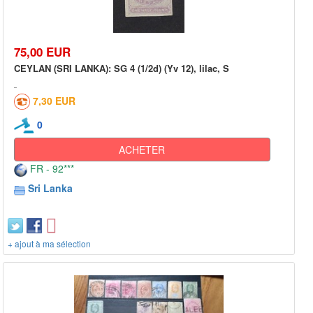
75,00 EUR
CEYLAN (SRI LANKA): SG 4 (1/2d) (Yv 12), lilac, S
7,30 EUR
0
ACHETER
FR - 92***
Sri Lanka
+ ajout à ma sélection