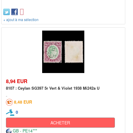
+ ajout à ma sélection
8,94 EUR
8107 : Ceylan SG397 5r Vert & Violet 1938 Mi242a U
8,48 EUR
0
ACHETER
GB - PE14***