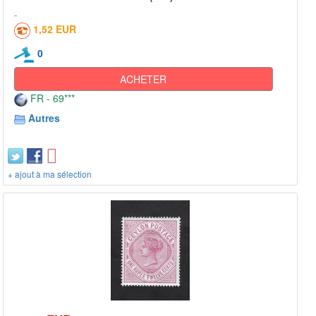
1,52 EUR
0
ACHETER
FR - 69***
Autres
+ ajout à ma sélection