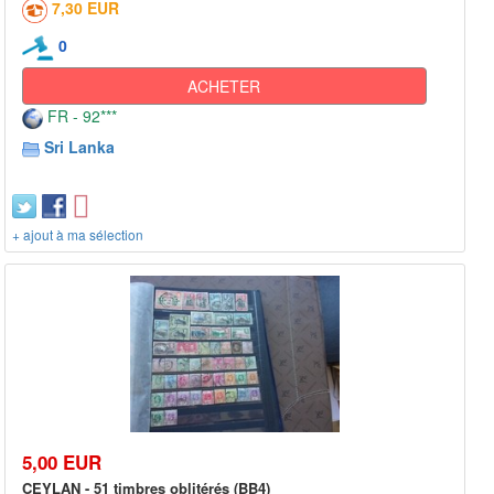
7,30 EUR
0
ACHETER
FR - 92***
Sri Lanka
+ ajout à ma sélection
5,00 EUR
CEYLAN - 51 timbres oblitérés (BB4)