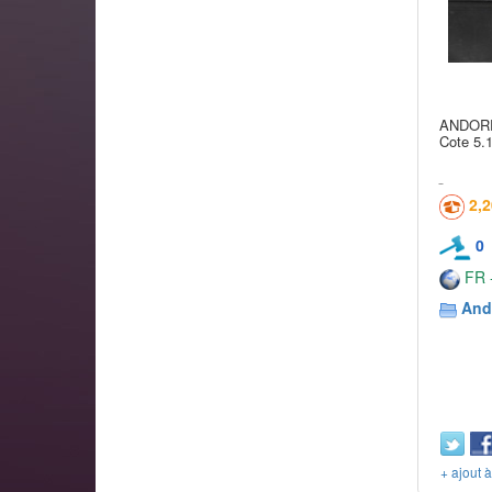
ANDORR
Cote 5.
2,
0
FR -
And
+ ajout 