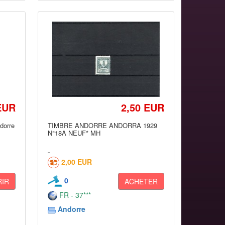
EUR
2,50 EUR
dorre
TIMBRE ANDORRE ANDORRA 1929
N°18A NEUF* MH
2,00 EUR
0
IR
ACHETER
FR - 37***
Andorre