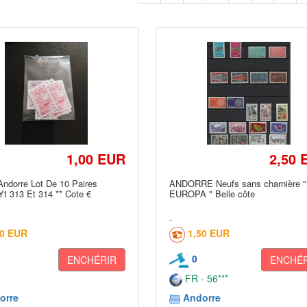
1,00 EUR
2,50 
Andorre Lot De 10 Paires
ANDORRE Neufs sans charnière "
t 313 Et 314 ** Cote €
EUROPA " Belle côte
60 EUR
1,50 EUR
0
ENCHÉRIR
ENCHÉR
FR - 56***
orre
Andorre