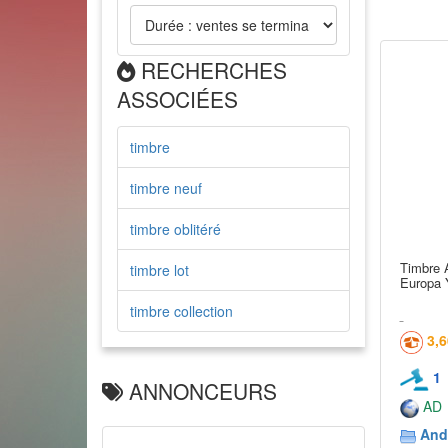
RECHERCHES
ASSOCIÉES
timbre
timbre neuf
timbre oblitéré
Timbre 
timbre lot
Europa Y
timbre collection
3,
1
ANNONCEURS
AD
And