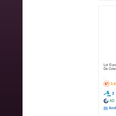
Lot Eur
De Cote
3,
2
AD
And