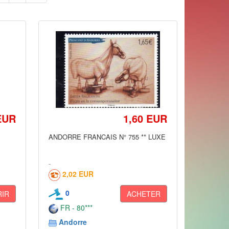
EUR
1,60 EUR
ANDORRE FRANCAIS N° 755 ** LUXE
2,02 EUR
0
IR
ACHETER
FR - 80***
Andorre