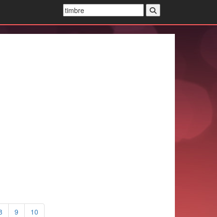
8
9
10