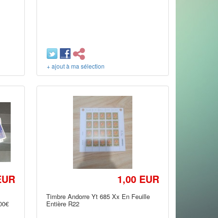
+ ajout à ma sélection
EUR
1,00 EUR
Timbre Andorre Yt 685 Xx En Feuille
400€
Entière R22