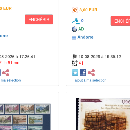
60 EUR
3,60 EUR
ENCHÉRIR
0
ENCHÉR
AD
orre
Andorre
08-2026 à 17:26:41
10-08-2026 à 19:35:12
 21 h 51 mn
4 j
à ma sélection
+ ajout à ma sélection