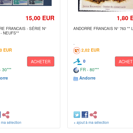
15,00 EUR
1,80 
E FRANCAIS - SÉRIE N°
ANDORRE FRANCAIS N° 763 ** 
 - NEUFS**
00 EUR
2,02 EUR
0
ACHETER
ACHET
 30***
FR - 80***
orre
Andorre
à ma sélection
+ ajout à ma sélection