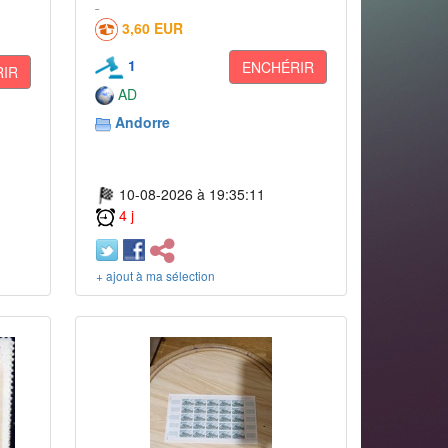
3,60 EUR
1
ENCHÉRIR
IR
AD
Andorre
10-08-2026 à 19:35:11
4 j
+ ajout à ma sélection