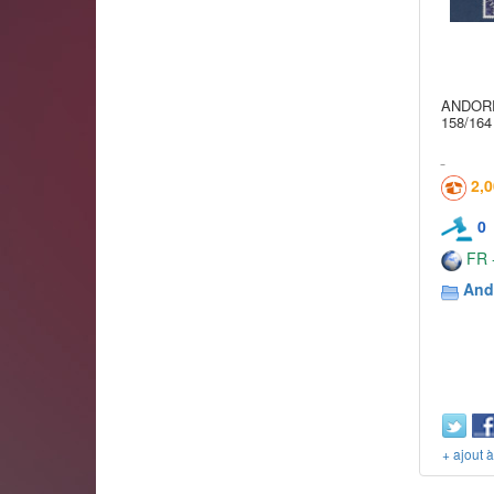
ANDORR
158/164
2,
0
FR -
And
+ ajout 