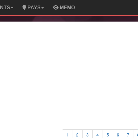
ENTS
PAYS
MEMO
1
2
3
4
5
6
7