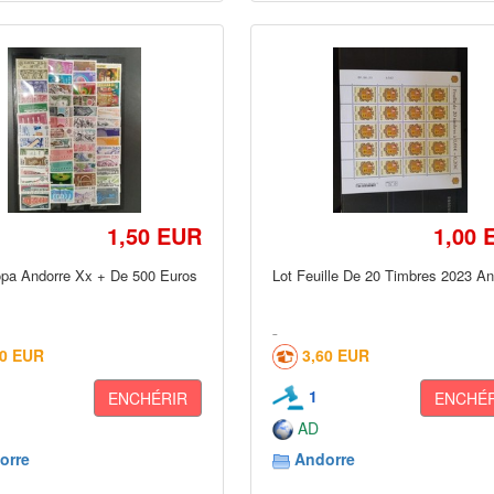
1,50 EUR
1,00 
opa Andorre Xx + De 500 Euros
Lot Feuille De 20 Timbres 2023 An
60 EUR
3,60 EUR
1
ENCHÉRIR
ENCHÉR
AD
orre
Andorre