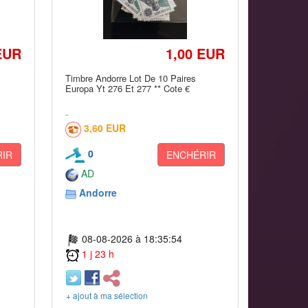
EUR
1,00 EUR
Timbre Andorre Lot De 10 Paires
Europa Yt 276 Et 277 ** Cote €
3,60 EUR
0
IR
ENCHÉRIR
AD
Andorre
08-08-2026 à 18:35:54
1 j 23 h
+ ajout à ma sélection