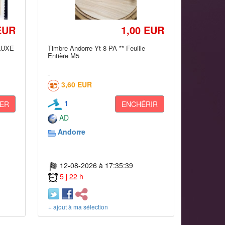
EUR
1,00 EUR
LUXE
Timbre Andorre Yt 8 PA ** Feuille
Entière M5
3,60 EUR
1
ER
ENCHÉRIR
AD
Andorre
12-08-2026 à 17:35:39
5 j 22 h
+ ajout à ma sélection