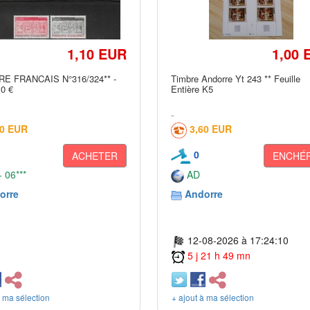
1,10 EUR
1,00 
E FRANCAIS N°316/324** -
Timbre Andorre Yt 243 ** Feuille
10 €
Entière K5
20 EUR
3,60 EUR
0
ACHETER
ENCHÉR
 06***
AD
orre
Andorre
12-08-2026 à 17:24:10
5 j 21 h 49 mn
à ma sélection
+ ajout à ma sélection