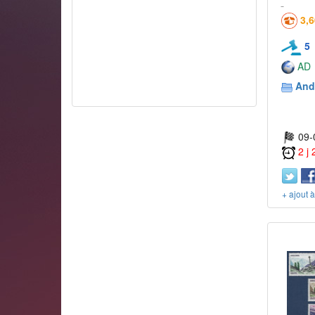
3,
5
AD
And
09-
2 j
+ ajout 