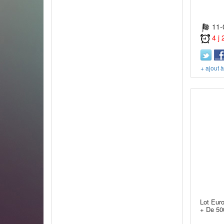
11-
4 j
+ ajout 
Lot Eur
+ De 50