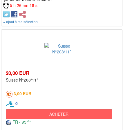
5 h 26 mn 18 s
+ ajout à ma sélection
20,00 EUR
Suisse N°208/11*
3,00 EUR
0
ACHETER
FR - 95***