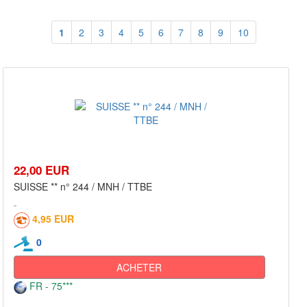
1
2
3
4
5
6
7
8
9
10
22,00 EUR
SUISSE ** n° 244 / MNH / TTBE
4,95 EUR
0
ACHETER
FR - 75***