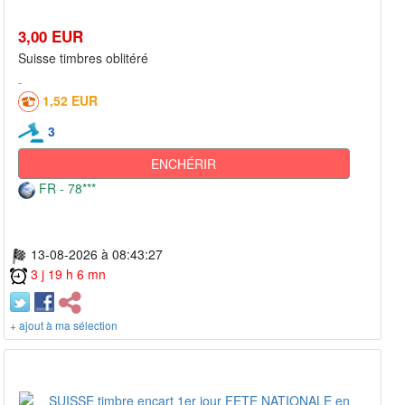
3,00 EUR
Suisse timbres oblitéré
1,52 EUR
3
ENCHÉRIR
FR - 78***
13-08-2026 à 08:43:27
3 j 19 h 6 mn
+ ajout à ma sélection