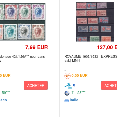
7,99 EUR
127,00 
Monaco 421/426A** neuf sans
ROYAUME 1903/1933 - EXPRESS
e
val.) MNH
80 EUR
0,00 EUR
0
ACHETER
ACHET
 59***
IT - 28***
aco
Italie