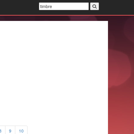
8
9
10