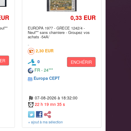
EUR
0,33 EUR
uf**
EUROPA 1977 - GRECE 1242/4 -
Neuf** sans charniere - Groupez vos
achats -54A/
2,30 EUR
ER
0
ENCHÉRIR
FR - 24***
Europa CEPT
07-08-2026 à 18:32:00
22 h 19 mn 35 s
+ ajout à ma sélection