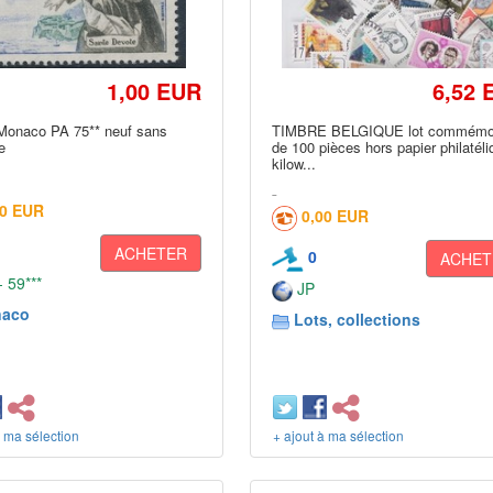
1,00 EUR
6,52 
Monaco PA 75** neuf sans
TIMBRE BELGIQUE lot commémor
e
de 100 pièces hors papier philatél
kilow...
80 EUR
0,00 EUR
ACHETER
0
ACHET
 59***
JP
aco
Lots, collections
à ma sélection
+ ajout à ma sélection