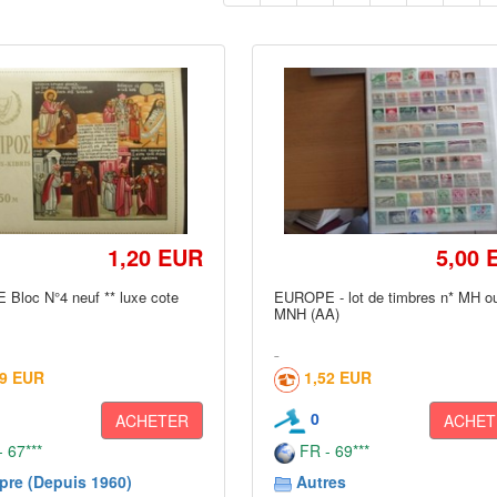
1,20 EUR
5,00 
Bloc N°4 neuf ** luxe cote
EUROPE - lot de timbres n* MH ou
MNH (AA)
49 EUR
1,52 EUR
0
ACHETER
ACHET
 67***
FR - 69***
pre (Depuis 1960)
Autres