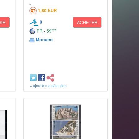
1,80 EUR
0
IR
ACHETER
FR - 59***
Monaco
+ ajout à ma sélection