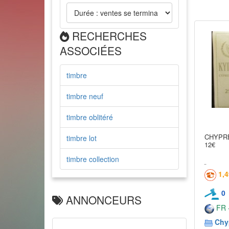
RECHERCHES
ASSOCIÉES
timbre
timbre neuf
timbre oblitéré
CHYPRE 
timbre lot
12€
timbre collection
1,
0
ANNONCEURS
FR -
Chy