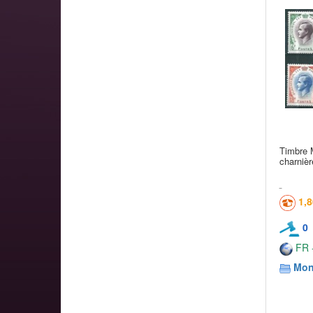
Timbre 
charnièr
1,
0
FR -
Mon