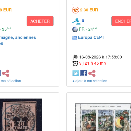
38 EUR
2,30 EUR
0
ACHETER
ENCHÉR
 35***
FR - 24***
emagne, anciennes
Europa CEPT
es
16-08-2026 à 17:58:00
9 j 21 h 45 mn
à ma sélection
+ ajout à ma sélection