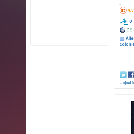
4,
0
DE -
All
coloni
+ ajout 