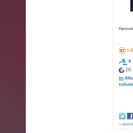
Hanovre
1,
0
DE
All
coloni
+ ajout 