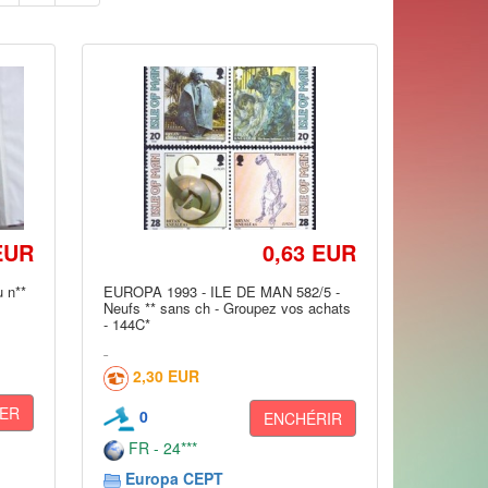
EUR
0,63 EUR
 n**
EUROPA 1993 - ILE DE MAN 582/5 -
Neufs ** sans ch - Groupez vos achats
- 144C*
2,30 EUR
ER
0
ENCHÉRIR
FR - 24***
Europa CEPT