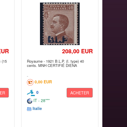
EUR
208,00 EUR
 (15
Royaume - 1921 B.L.P. (I. type) 40
cents. MNH CERTIFIÉ DIENA
0,00 EUR
0
ER
ACHETER
IT - 28***
Italie