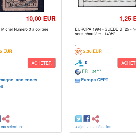
10,00 EUR
1,25 
 Michel Numéro 3 a oblitéré
EUROPA 1994 - SUEDE BF25 - Ne
sans charnière - 140H/
65 EUR
2,30 EUR
0
ACHETER
ACHET
FR - 24***
emagne, anciennes
Europa CEPT
es
à ma sélection
+ ajout à ma sélection