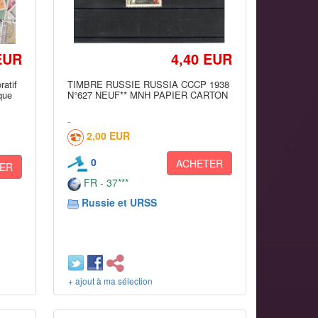
EUR
4,40 EUR
atif
TIMBRE RUSSIE RUSSIA CCCP 1938
ique
N°627 NEUF** MNH PAPIER CARTON
2,00 EUR
0
ACHETER
ER
FR - 37***
Russie et URSS
+ ajout à ma sélection