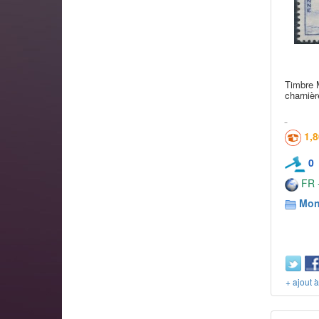
Timbre 
charnièr
1,
0
FR -
Mon
+ ajout 