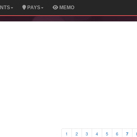
ENTS
PAYS
MEMO
1
2
3
4
5
6
7