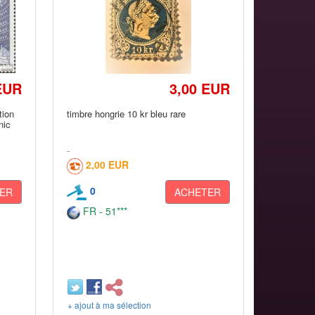
EUR
3,00 EUR
tion
timbre hongrie 10 kr bleu rare
nic
2,00 EUR
0
ER
ACHETER
FR - 51***
+ ajout à ma sélection