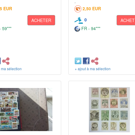
75 EUR
2,50 EUR
0
ACHETER
ACHET
 59***
FR - 94***
à ma sélection
+ ajout à ma sélection