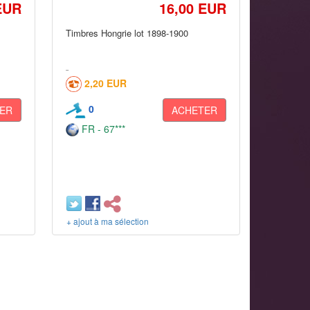
EUR
16,00 EUR
Timbres Hongrie lot 1898-1900
2,20 EUR
0
ER
ACHETER
FR - 67***
+ ajout à ma sélection