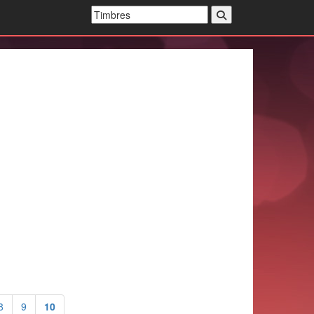
8
9
10