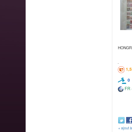
HONGRIE
1,
0
FR -
+ ajout 