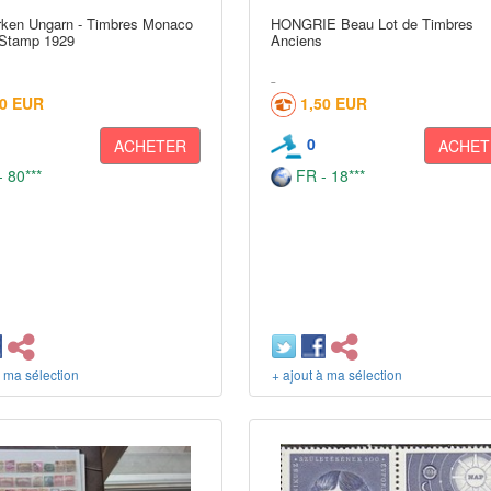
rken Ungarn - Timbres Monaco
HONGRIE Beau Lot de Timbres
Stamp 1929
Anciens
00 EUR
1,50 EUR
0
ACHETER
ACHET
 80***
FR - 18***
à ma sélection
+ ajout à ma sélection