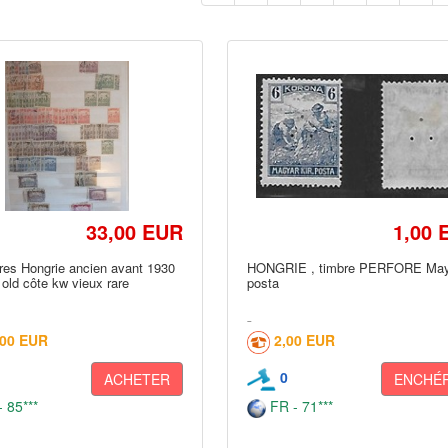
33,00 EUR
1,00 
res Hongrie ancien avant 1930
HONGRIE , timbre PERFORE May
 old côte kw vieux rare
posta
,00 EUR
2,00 EUR
0
ACHETER
ENCHÉR
 85***
FR - 71***