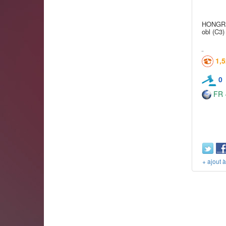
HONGRIE
obl (C3)
1,
0
FR -
+ ajout 