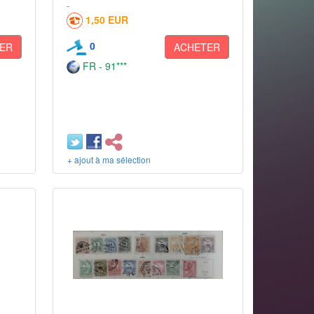
1,50 EUR
0
ER
ACHETER
FR - 91***
+ ajout à ma sélection