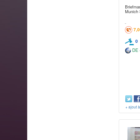
Briefma
Munich 
7,
0
DE -
+ ajout 