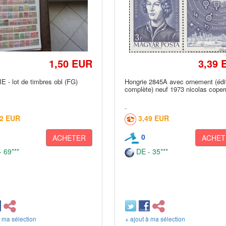
1,50 EUR
3,39 
 - lot de timbres obl (FG)
Hongrie 2845A avec ornement (édi
complète) neuf 1973 nicolas coper
52 EUR
3,49 EUR
0
ACHETER
ACHET
 69***
DE - 35***
à ma sélection
+ ajout à ma sélection