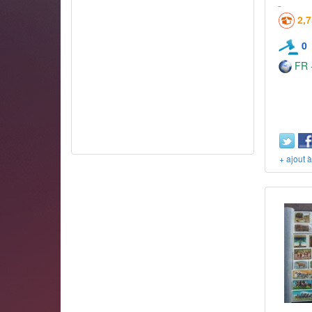
2,
0
FR -
+ ajout 