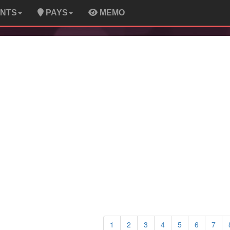
ENTS
PAYS
MEMO
1
2
3
4
5
6
7