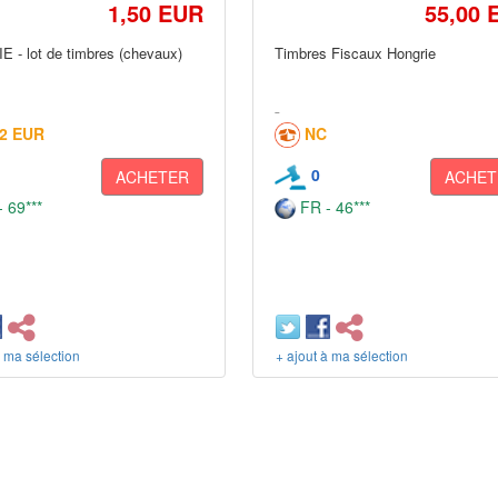
1,50 EUR
55,00 
 - lot de timbres (chevaux)
Timbres Fiscaux Hongrie
52 EUR
NC
0
ACHETER
ACHET
 69***
FR - 46***
à ma sélection
+ ajout à ma sélection