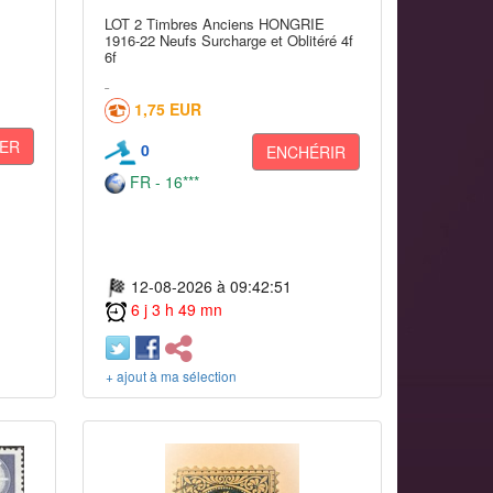
LOT 2 Timbres Anciens HONGRIE
1916-22 Neufs Surcharge et Oblitéré 4f
6f
1,75 EUR
ER
0
ENCHÉRIR
FR - 16***
12-08-2026 à 09:42:51
6 j 3 h 49 mn
+ ajout à ma sélection