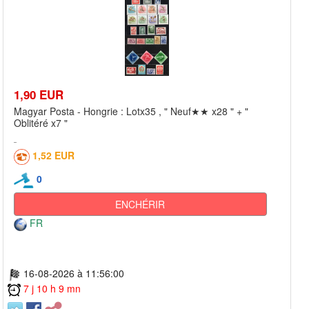
1,90 EUR
Magyar Posta - Hongrie : Lotx35 , " Neuf★★ x28 " + "
Oblitéré x7 "
1,52 EUR
0
ENCHÉRIR
FR
16-08-2026 à 11:56:00
7 j 10 h 9 mn