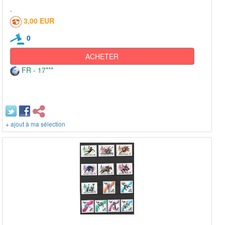
3,00 EUR
0
ACHETER
FR - 17***
+ ajout à ma sélection