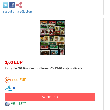
+ ajout à ma sélection
3,00 EUR
Hongrie 26 timbres oblitérés ZY4246 sujets divers
1,90 EUR
0
ACHETER
FR - 13***