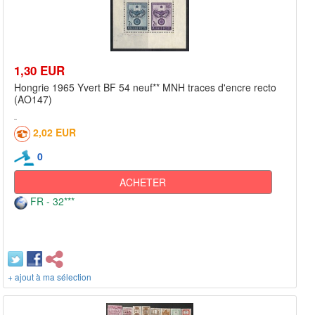
1,30 EUR
Hongrie 1965 Yvert BF 54 neuf** MNH traces d'encre recto
(AO147)
2,02 EUR
0
ACHETER
FR - 32***
+ ajout à ma sélection