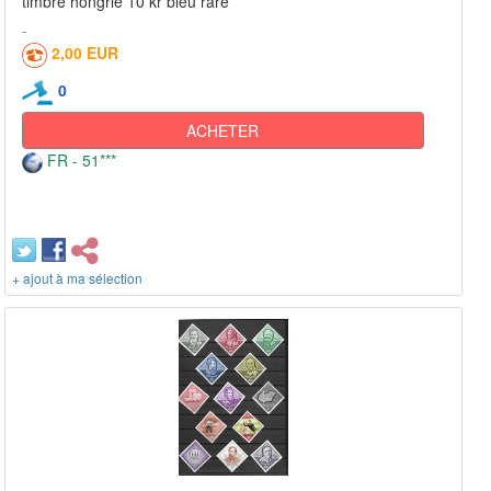
timbre hongrie 10 kr bleu rare
2,00 EUR
0
ACHETER
FR - 51***
+ ajout à ma sélection