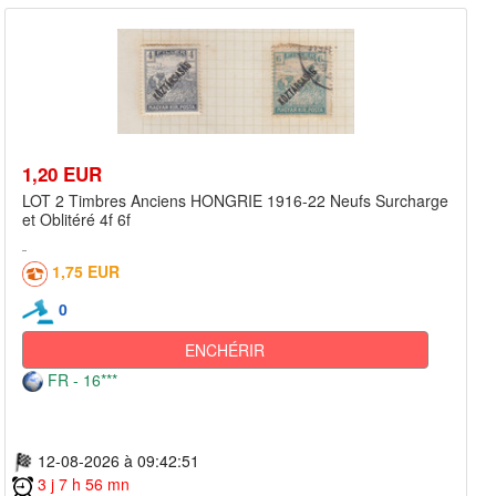
1,20 EUR
LOT 2 Timbres Anciens HONGRIE 1916-22 Neufs Surcharge
et Oblitéré 4f 6f
1,75 EUR
0
ENCHÉRIR
FR - 16***
12-08-2026 à 09:42:51
3 j 7 h 56 mn