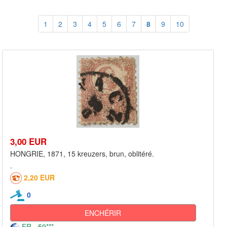
1
2
3
4
5
6
7
8
9
10
3,00 EUR
HONGRIE, 1871, 15 kreuzers, brun, oblitéré.
2,20 EUR
0
ENCHÉRIR
FR - 59***