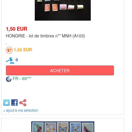
1,50 EUR
HONGRIE - lot de timbres n** MNH (A103)
1,52 EUR
0
ACHETER
FR - 69***
+ ajout à ma sélection