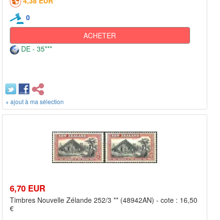
4,38 EUR
0
ACHETER
DE - 35***
+ ajout à ma sélection
6,70 EUR
Timbres Nouvelle Zélande 252/3 ** (48942AN) - cote : 16,50
€