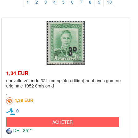
1
2
3
4
5
6
7
8
9
10
1,34 EUR
nouvelle-zélande 321 (complète edition) neuf avec gomme
originale 1952 émision d
4,38 EUR
0
ACHETER
DE - 35***