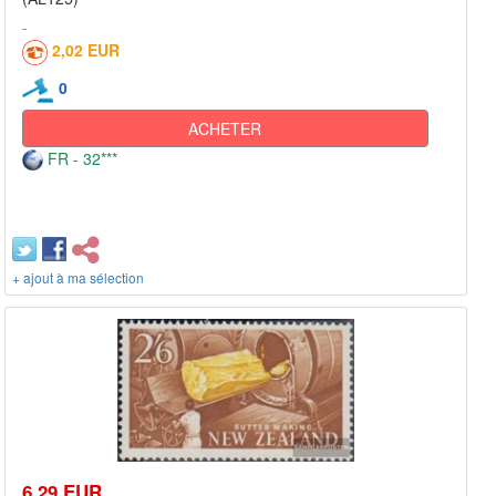
2,02 EUR
0
ACHETER
FR - 32***
+ ajout à ma sélection
6,29 EUR