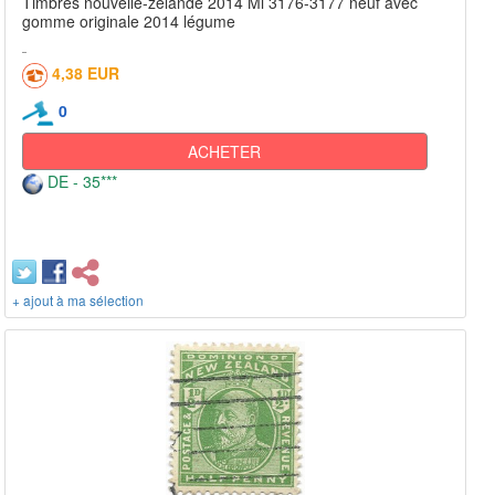
Timbres nouvelle-zélande 2014 Mi 3176-3177 neuf avec
gomme originale 2014 légume
4,38 EUR
0
ACHETER
DE - 35***
+ ajout à ma sélection