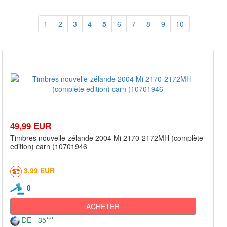
1
2
3
4
5
6
7
8
9
10
49,99 EUR
Timbres nouvelle-zélande 2004 Mi 2170-2172MH (complète
edition) carn (10701946
3,99 EUR
0
ACHETER
DE - 35***