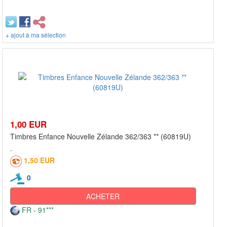
+ ajout à ma sélection
1,00 EUR
Timbres Enfance Nouvelle Zélande 362/363 ** (60819U)
1,50 EUR
0
ACHETER
FR - 91***