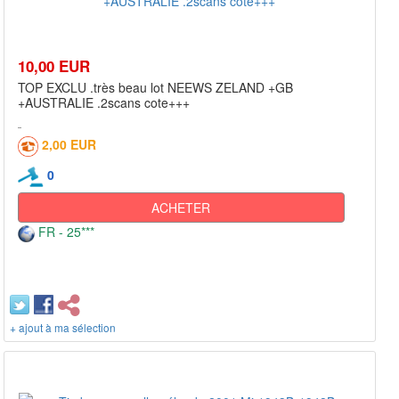
10,00 EUR
TOP EXCLU .très beau lot NEEWS ZELAND +GB
+AUSTRALIE .2scans cote+++
2,00 EUR
0
ACHETER
FR - 25***
+ ajout à ma sélection