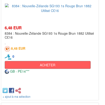
6,48 EUR
8384 : Nouvelle-Zélande SG193 1s Rouge Brun 1882 Utilisé
C£16
8,48 EUR
0
ACHETER
GB - PE14***
+ ajout à ma sélection