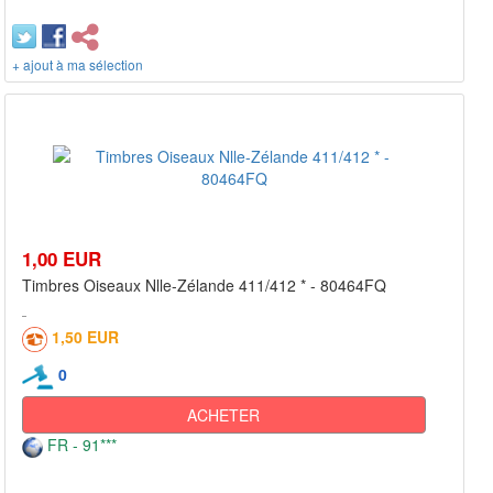
+ ajout à ma sélection
1,00 EUR
Timbres Oiseaux Nlle-Zélande 411/412 * - 80464FQ
1,50 EUR
0
ACHETER
FR - 91***