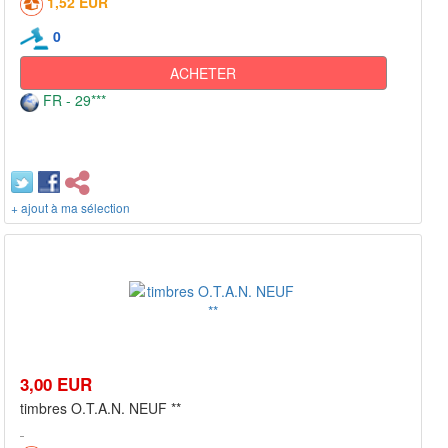
1,52 EUR
0
ACHETER
FR - 29***
+ ajout à ma sélection
3,00 EUR
timbres O.T.A.N. NEUF **