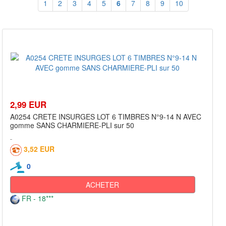
1
2
3
4
5
6
7
8
9
10
2,99 EUR
A0254 CRETE INSURGES LOT 6 TIMBRES N°9-14 N AVEC
gomme SANS CHARMIERE-PLI sur 50
3,52 EUR
0
ACHETER
FR - 18***