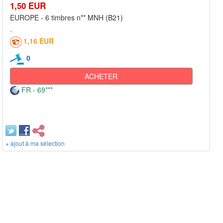
1,50 EUR
EUROPE - 6 timbres n** MNH (B21)
1,16 EUR
0
ACHETER
FR - 69***
+ ajout à ma sélection