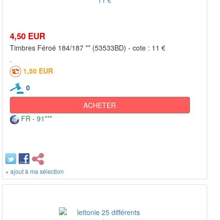
4,50 EUR
Timbres Féroé 184/187 ** (53533BD) - cote : 11 €
1,50 EUR
0
ACHETER
FR - 91***
+ ajout à ma sélection