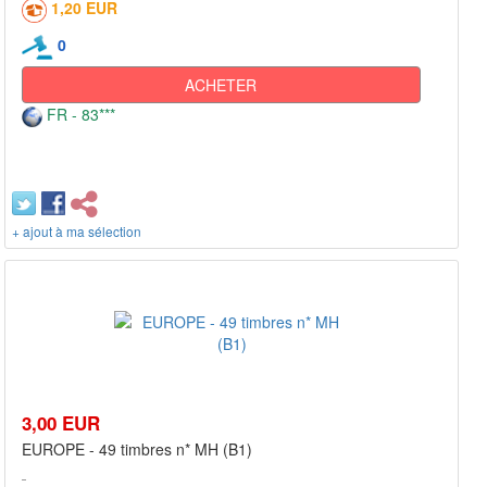
1,20 EUR
0
ACHETER
FR - 83***
+ ajout à ma sélection
3,00 EUR
EUROPE - 49 timbres n* MH (B1)