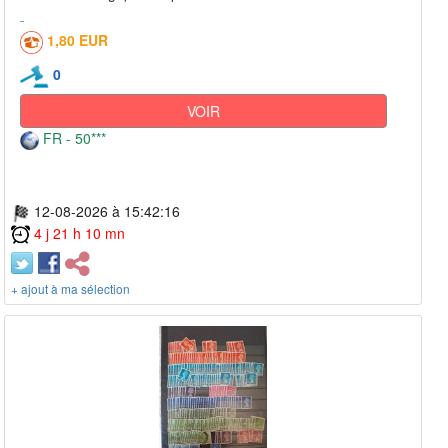
1,80 EUR
0
VOIR
FR - 50***
12-08-2026 à 15:42:16
4 j 21 h 10 mn
+ ajout à ma sélection