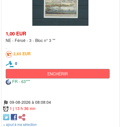
1,00 EUR
NE - Féroë - 3 - Bloc n° 3 **
2,65 EUR
0
ENCHÉRIR
FR - 63***
09-08-2026 à 08:08:04
1 j 13 h 36 mn
+ ajout à ma sélection