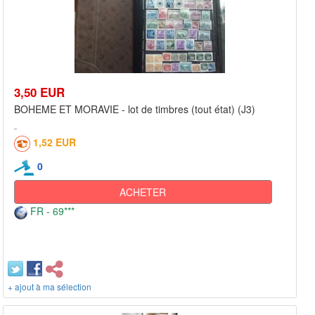
3,50 EUR
BOHEME ET MORAVIE - lot de timbres (tout état) (J3)
1,52 EUR
0
ACHETER
FR - 69***
+ ajout à ma sélection