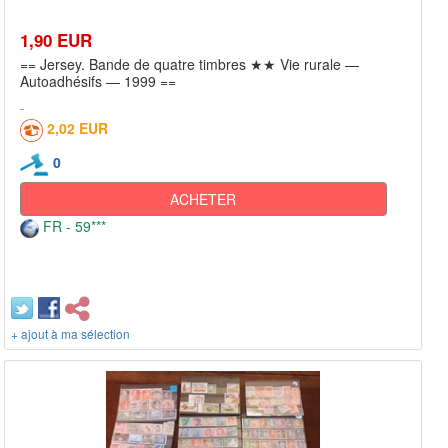
1,90 EUR
== Jersey. Bande de quatre timbres ★★ Vie rurale —
Autoadhésifs — 1999 ==
2,02 EUR
0
ACHETER
FR - 59***
+ ajout à ma sélection