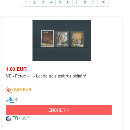
1
2
3
4
5
6
7
8
9
10
1,00 EUR
NE - Féroë - 1 - Lot de trois timbres oblitéré
2,65 EUR
0
ENCHÉRIR
FR - 63***