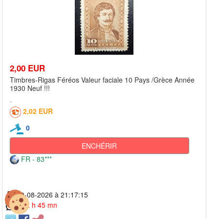
2,00 EUR
Timbres-Rigas Féréos Valeur faciale 10 Pays /Grèce Année
1930 Neuf !!!
2,02 EUR
0
ENCHÉRIR
FR - 83***
10-08-2026 à 21:17:15
3 j 2 h 45 mn