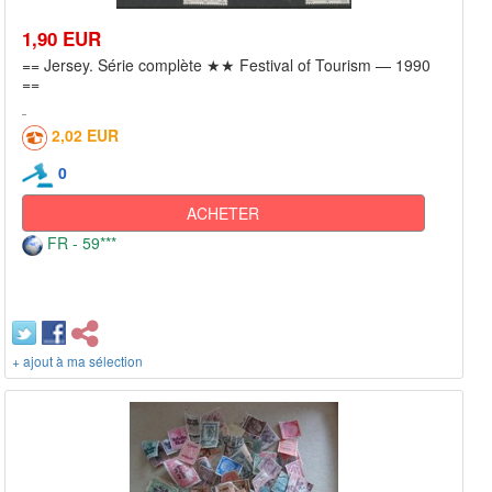
1,90 EUR
== Jersey. Série complète ★★ Festival of Tourism — 1990
==
2,02 EUR
0
ACHETER
FR - 59***
+ ajout à ma sélection