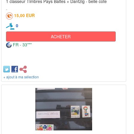
1 classeur Timbres Pays Baltes + Dantzig - belle cote
15,00 EUR
0
ACHETER
FR - 33***
+ ajout à ma sélection