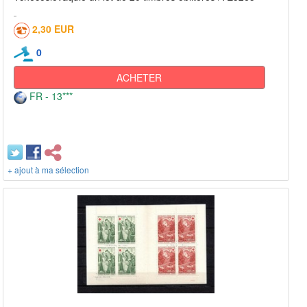
2,30 EUR
0
ACHETER
FR - 13***
+ ajout à ma sélection