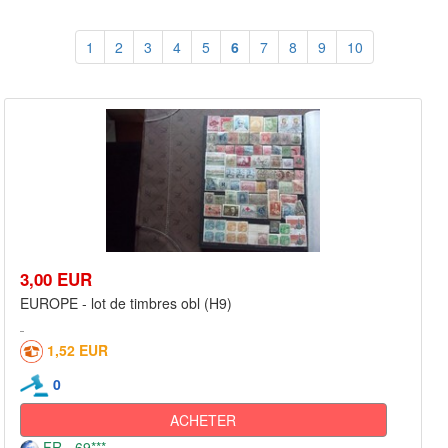
1
2
3
4
5
6
7
8
9
10
3,00 EUR
EUROPE - lot de timbres obl (H9)
1,52 EUR
0
ACHETER
FR - 69***