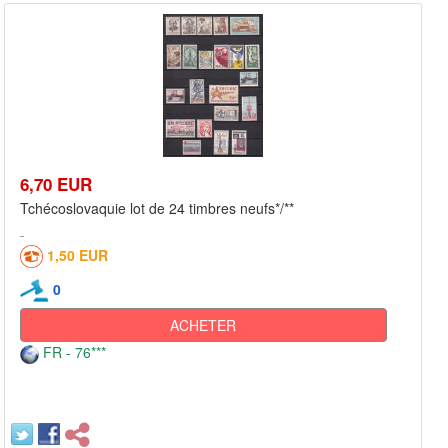
6,70 EUR
Tchécoslovaquie lot de 24 timbres neufs*/**
1,50 EUR
0
ACHETER
FR - 76***