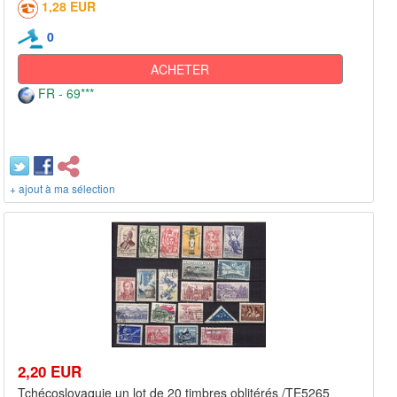
1,28 EUR
0
ACHETER
FR - 69***
+ ajout à ma sélection
2,20 EUR
Tchécoslovaquie un lot de 20 timbres oblitérés /TE5265