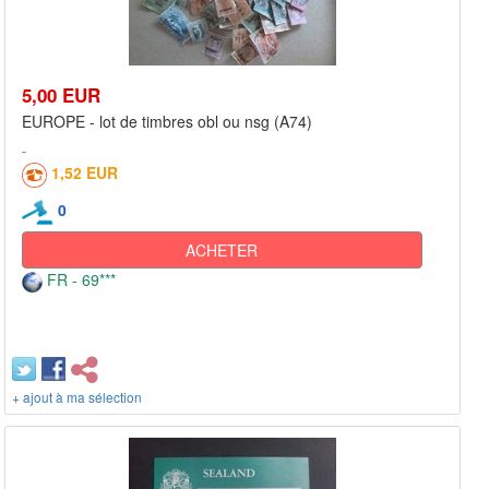
5,00 EUR
EUROPE - lot de timbres obl ou nsg (A74)
1,52 EUR
0
ACHETER
FR - 69***
+ ajout à ma sélection