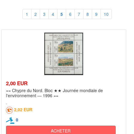
1
2
3
4
5
6
7
8
9
10
2,00 EUR
== Chypre du Nord. Bloc ★★ Journée mondiale de
l'environnement — 1996 ==
2,02 EUR
0
ACHETER