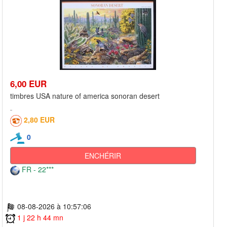
6,00 EUR
timbres USA nature of america sonoran desert
2,80 EUR
0
ENCHÉRIR
FR - 22***
08-08-2026 à 10:57:06
1 j 22 h 44 mn