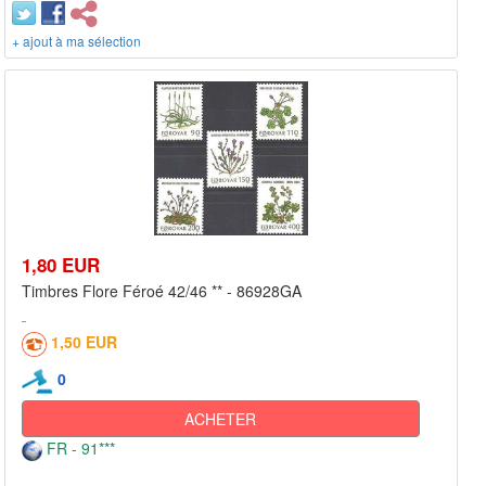
+ ajout à ma sélection
1,80 EUR
Timbres Flore Féroé 42/46 ** - 86928GA
1,50 EUR
0
ACHETER
FR - 91***