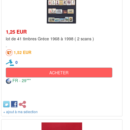
1,25 EUR
lot de 41 timbres Gréce 1968 à 1998 ( 2 scans )
1,52 EUR
0
ACHETER
FR - 29***
+ ajout à ma sélection