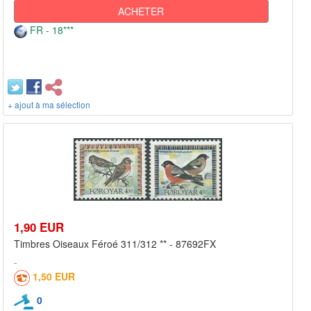
ACHETER
FR - 18***
+ ajout à ma sélection
1,90 EUR
Timbres Oiseaux Féroé 311/312 ** - 87692FX
1,50 EUR
0