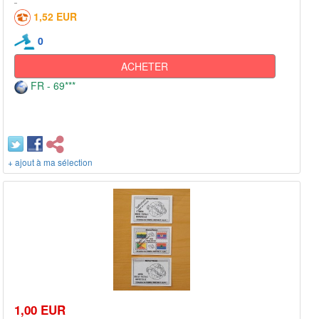
1,52 EUR
0
ACHETER
FR - 69***
+ ajout à ma sélection
1,00 EUR