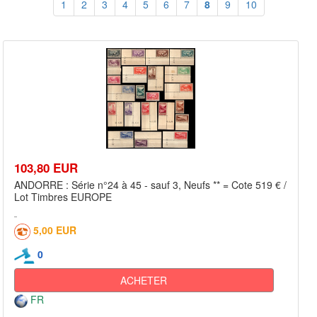
1
2
3
4
5
6
7
8
9
10
103,80 EUR
ANDORRE : Série n°24 à 45 - sauf 3, Neufs ** = Cote 519 € /
Lot Timbres EUROPE
5,00 EUR
0
ACHETER
FR