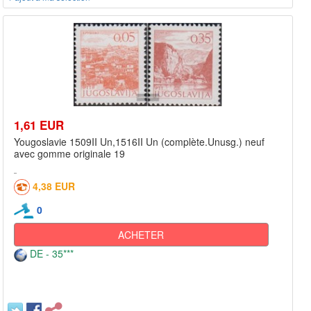
1,61 EUR
Yougoslavie 1509II Un,1516II Un (complète.Unusg.) neuf
avec gomme originale 19
4,38 EUR
0
ACHETER
DE - 35***