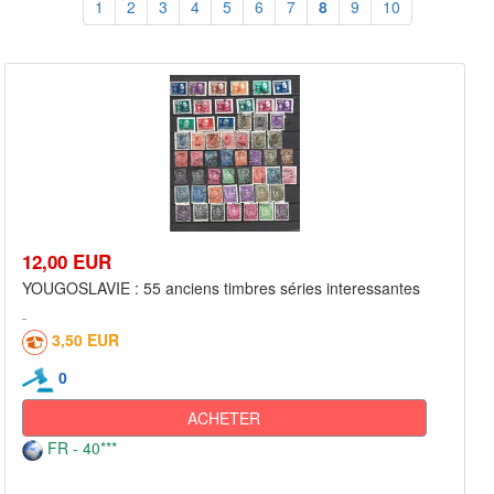
1
2
3
4
5
6
7
8
9
10
12,00 EUR
YOUGOSLAVIE : 55 anciens timbres séries interessantes
3,50 EUR
0
ACHETER
FR - 40***