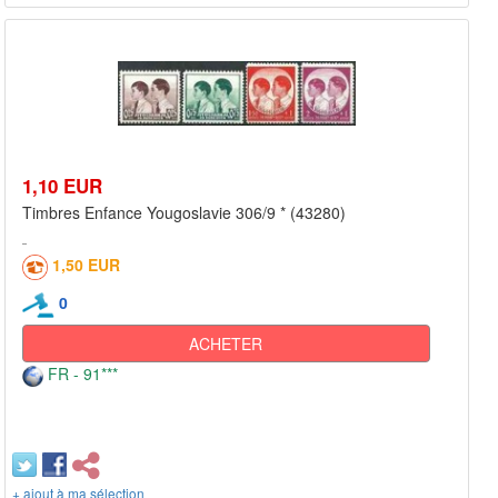
1,10 EUR
Timbres Enfance Yougoslavie 306/9 * (43280)
1,50 EUR
0
ACHETER
FR - 91***
+ ajout à ma sélection