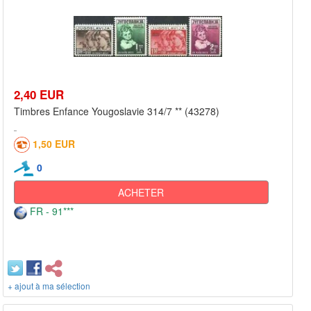
2,40 EUR
Timbres Enfance Yougoslavie 314/7 ** (43278)
1,50 EUR
0
ACHETER
FR - 91***
+ ajout à ma sélection