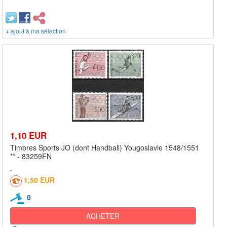
+ ajout à ma sélection
1,10 EUR
Timbres Sports JO (dont Handball) Yougoslavie 1548/1551
** - 83259FN
1,50 EUR
0
ACHETER