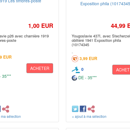
1,00 EUR
44,99 
avie p26 avec charnière 1919
Yougoslavie 437I, avec Stecherze
bres-poste
oblitéré 1941 Exposition phila
(10174345
49 EUR
3,99 EUR
ACHETER
0
ACHET
 35***
DE - 35***
à ma sélection
+ ajout à ma sélection