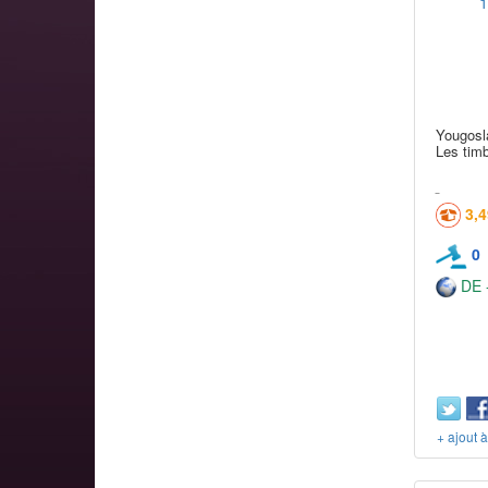
Yougosl
Les tim
3,
0
DE -
+ ajout 