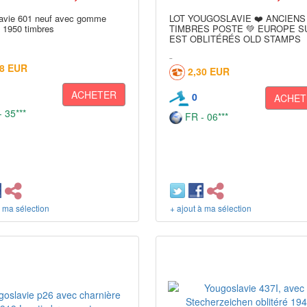
avie 601 neuf avec gomme
LOT YOUGOSLAVIE ❤️ ANCIENS
e 1950 timbres
TIMBRES POSTE 💚 EUROPE S
EST OBLITÉRÉS OLD STAMPS
38 EUR
2,30 EUR
ACHETER
0
ACHET
 35***
FR - 06***
à ma sélection
+ ajout à ma sélection