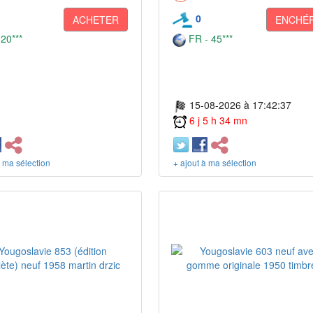
0
ACHETER
ENCHÉR
 20***
FR - 45***
15-08-2026 à 17:42:37
6 j 5 h 34 mn
à ma sélection
+ ajout à ma sélection