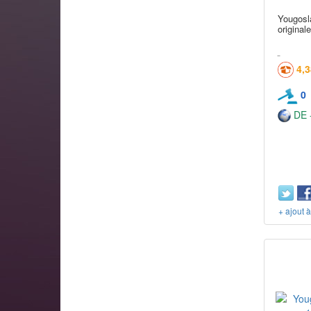
Yougosl
original
4,
0
DE -
+ ajout 