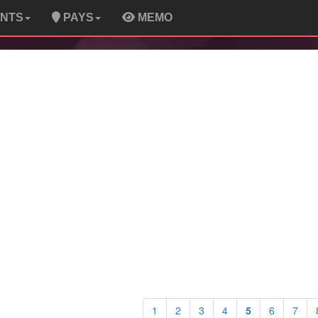
ENTS
PAYS
MEMO
1
2
3
4
5
6
7