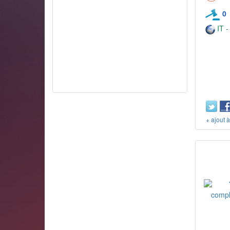
0
IT -
+ ajout 