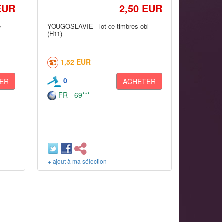
EUR
2,50 EUR
e
YOUGOSLAVIE - lot de timbres obl
(H11)
1,52 EUR
0
ER
ACHETER
FR - 69***
+ ajout à ma sélection