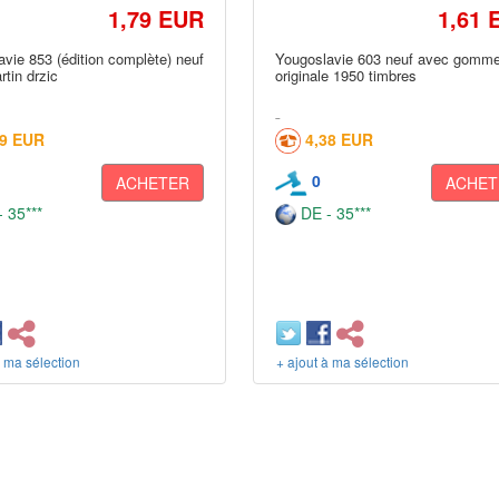
1,79 EUR
1,61 
vie 853 (édition complète) neuf
Yougoslavie 603 neuf avec gomm
tin drzic
originale 1950 timbres
49 EUR
4,38 EUR
0
ACHETER
ACHET
 35***
DE - 35***
à ma sélection
+ ajout à ma sélection