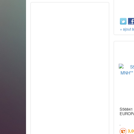
+ ajout 
S56841
EUROPA
3,