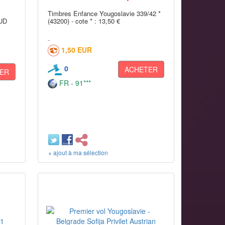
Timbres Enfance Yougoslavie 339/42 *
UD
(43200) - cote * : 13,50 €
1,50 EUR
0
ACHETER
ER
FR - 91***
+ ajout à ma sélection