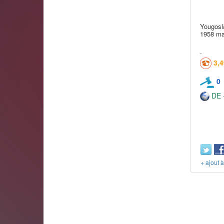
Yougosla
1958 mar
3,
0
DE -
+ ajout 