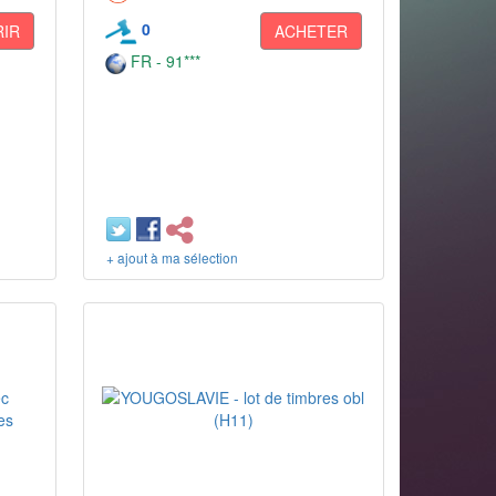
0
IR
ACHETER
FR - 91***
+ ajout à ma sélection