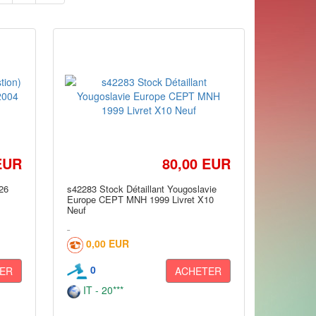
EUR
80,00 EUR
 26
s42283 Stock Détaillant Yougoslavie
Europe CEPT MNH 1999 Livret X10
Neuf
0,00 EUR
0
ER
ACHETER
IT - 20***