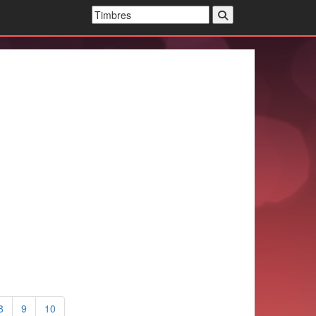
8
9
10