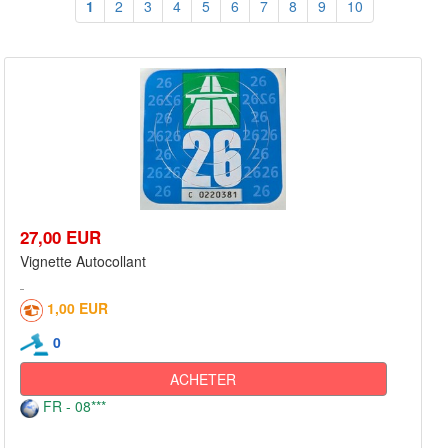
1
2
3
4
5
6
7
8
9
10
27,00 EUR
Vignette Autocollant
1,00 EUR
0
ACHETER
FR - 08***