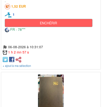
1,52 EUR
1
ENCHÉRIR
FR - 78***
06-08-2026 à 10:31:07
1 h 2 mn 57 s
+ ajout à ma sélection