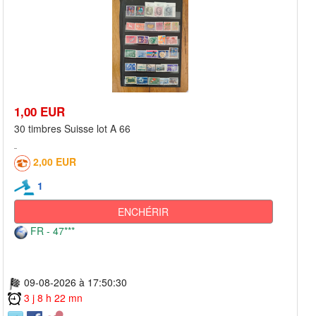
1,00 EUR
30 timbres Suisse lot A 66
2,00 EUR
1
ENCHÉRIR
FR - 47***
09-08-2026 à 17:50:30
3 j 8 h 22 mn