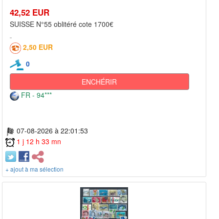
42,52 EUR
SUISSE N°55 oblitéré cote 1700€
2,50 EUR
0
ENCHÉRIR
FR - 94***
07-08-2026 à 22:01:53
1 j 12 h 33 mn
+ ajout à ma sélection