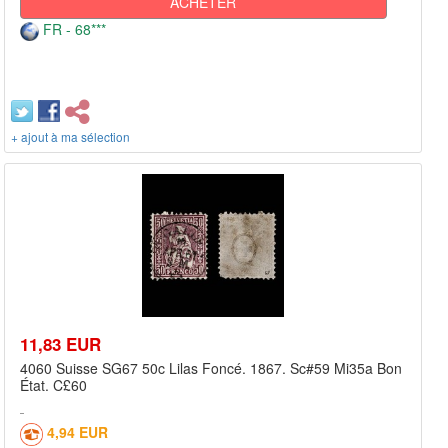
ACHETER
FR - 68***
+ ajout à ma sélection
11,83 EUR
4060 Suisse SG67 50c Lilas Foncé. 1867. Sc#59 Mi35a Bon
État. C£60
4,94 EUR