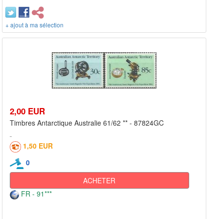
+ ajout à ma sélection
2,00 EUR
Timbres Antarctique Australie 61/62 ** - 87824GC
1,50 EUR
0
ACHETER
FR - 91***