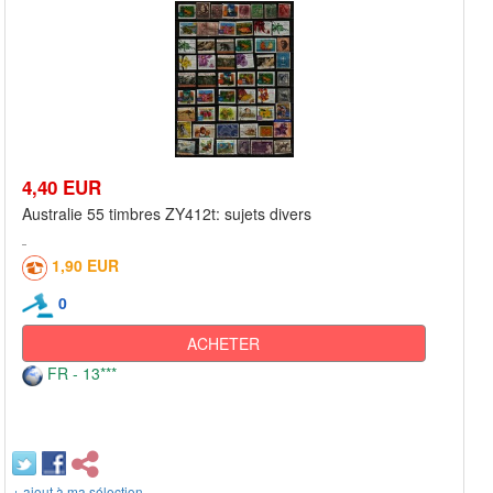
4,40 EUR
Australie 55 timbres ZY412t: sujets divers
1,90 EUR
0
ACHETER
FR - 13***
+ ajout à ma sélection