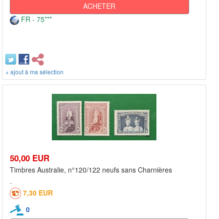
ACHETER
FR - 75***
+ ajout à ma sélection
50,00 EUR
Timbres Australie, n°120/122 neufs sans Charnières
7,30 EUR
0