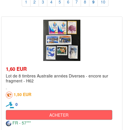
1
2
3
4
5
6
7
8
9
10
1,60 EUR
Lot de 8 timbres Australie années Diverses - encore sur
fragment - H62
1,50 EUR
0
ACHETER
FR - 57***