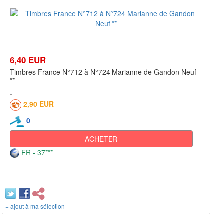
6,40 EUR
Timbres France N°712 à N°724 Marianne de Gandon Neuf
**
2,90 EUR
0
ACHETER
FR - 37***
+ ajout à ma sélection