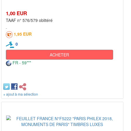
1,00 EUR
TAAF n° 576/579 oblitéré
1,95 EUR
0
ACHETER
FR - 59***
+ ajout à ma sélection