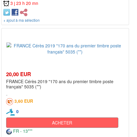
3 j 23 h 20 mn
+ ajout à ma sélection
20,00 EUR
FRANCE Cérès 2019 "170 ans du premier timbre poste
français" 5035 (**)
3,60 EUR
0
ACHETER
FR - 13***