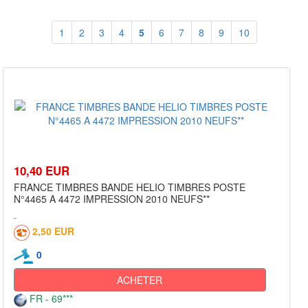
1
2
3
4
5
6
7
8
9
10
10,40 EUR
FRANCE TIMBRES BANDE HELIO TIMBRES POSTE
N°4465 A 4472 IMPRESSION 2010 NEUFS**
2,50 EUR
0
ACHETER
FR - 69***