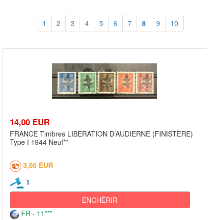
1
2
3
4
5
6
7
8
9
10
14,00 EUR
FRANCE Timbres LIBERATION D’AUDIERNE (FINISTÈRE)
Type I 1944 Neuf**
3,00 EUR
1
ENCHÉRIR
FR - 11***