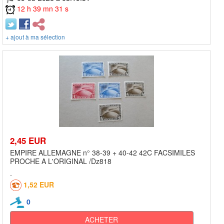
12 h 39 mn 31 s
+ ajout à ma sélection
2,45 EUR
EMPIRE ALLEMAGNE n° 38-39 + 40-42 42C FACSIMILES
PROCHE A L'ORIGINAL /Dz818
1,52 EUR
0
ACHETER