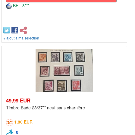
BE - 8***
+ ajout à ma sélection
49,99 EUR
Timbre Bade 28/37** neuf sans charnière
1,80 EUR
0