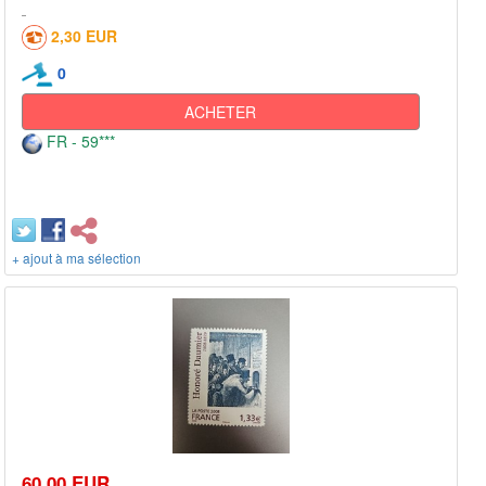
2,30 EUR
0
ACHETER
FR - 59***
+ ajout à ma sélection
60,00 EUR