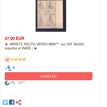
37,00 EUR
💎 VARIETE RECTO VERSO MNH*** sur 50F No525/
superbe et RARE / 💎
0,00 EUR
0
ACHETER
FR - 75***