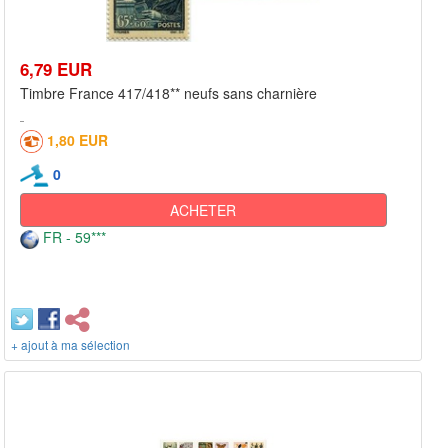
6,79 EUR
Timbre France 417/418** neufs sans charnière
1,80 EUR
0
ACHETER
FR - 59***
+ ajout à ma sélection