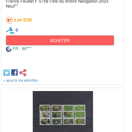
France Feuillet F 5758 Fête du timbre Navigation 2023
Neuf**
0,00 EUR
0
ACHETER
FR - 80***
+ ajout à ma sélection