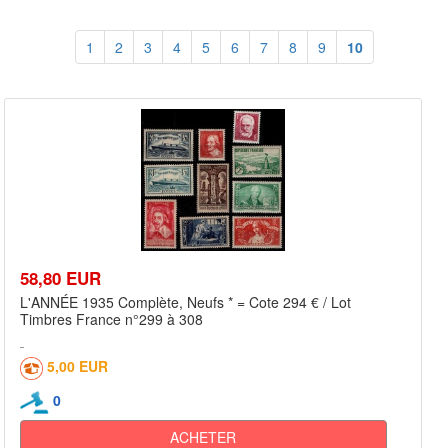
1
2
3
4
5
6
7
8
9
10
58,80 EUR
L'ANNÉE 1935 Complète, Neufs * = Cote 294 € / Lot
Timbres France n°299 à 308
5,00 EUR
0
ACHETER