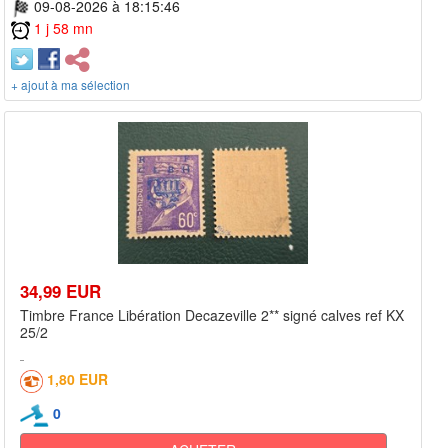
09-08-2026 à 18:15:46
1 j 58 mn
+ ajout à ma sélection
34,99 EUR
Timbre France Libération Decazeville 2** signé calves ref KX
25/2
1,80 EUR
0