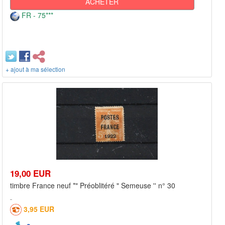
ACHETER
FR - 75***
+ ajout à ma sélection
19,00 EUR
timbre France neuf *" Préoblitéré " Semeuse '' n° 30
3,95 EUR