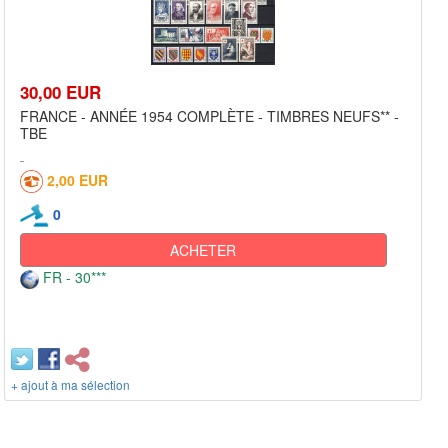
30,00 EUR
FRANCE - ANNÉE 1954 COMPLÈTE - TIMBRES NEUFS** -
TBE
2,00 EUR
0
ACHETER
FR - 30***
+ ajout à ma sélection