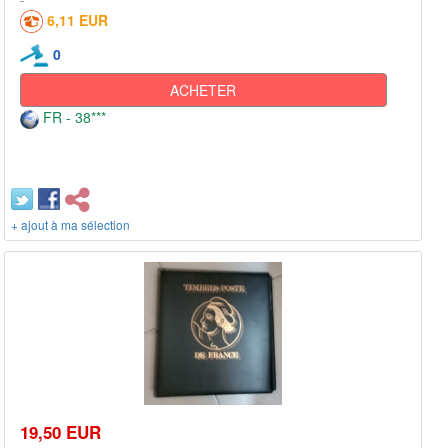
6,11 EUR
0
ACHETER
FR - 38***
+ ajout à ma sélection
19,50 EUR