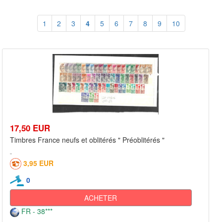
1
2
3
4
5
6
7
8
9
10
17,50 EUR
Timbres France neufs et oblitérés " Préoblitérés "
3,95 EUR
0
ACHETER
FR - 38***