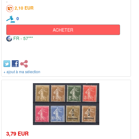
2,10 EUR
0
ACHETER
FR - 57***
+ ajout à ma sélection
3,79 EUR