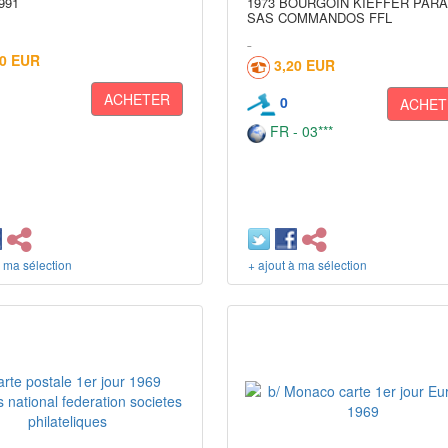
991
1973 BOURGOIN KIEFFER PAR
SAS COMMANDOS FFL
50 EUR
3,20 EUR
ACHETER
0
ACHET
FR - 03***
à ma sélection
+ ajout à ma sélection