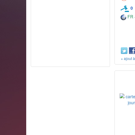
0
FR -
+ ajout 