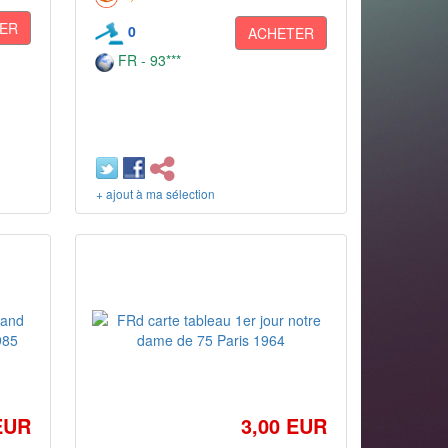
ER
0
ACHETER
FR - 93***
+ ajout à ma sélection
EUR
3,00 EUR