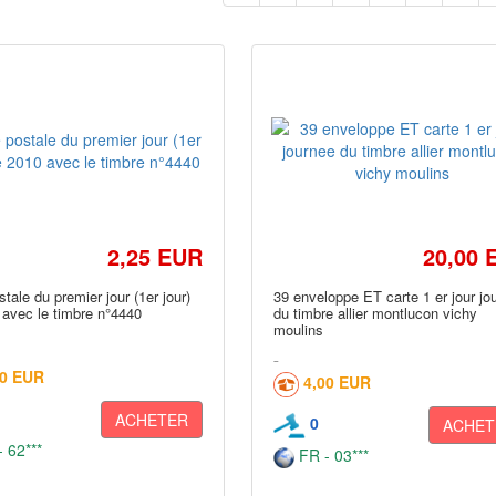
2,25 EUR
20,00 
stale du premier jour (1er jour)
39 enveloppe ET carte 1 er jour jo
 avec le timbre n°4440
du timbre allier montlucon vichy
moulins
10 EUR
4,00 EUR
ACHETER
0
ACHET
 62***
FR - 03***