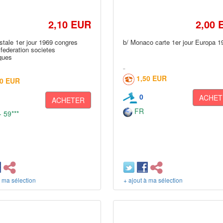
2,10 EUR
2,00 
stale 1er jour 1969 congres
b/ Monaco carte 1er jour Europa 1
 federation societes
iques
1,50 EUR
00 EUR
0
ACHET
ACHETER
FR
 59***
à ma sélection
+ ajout à ma sélection