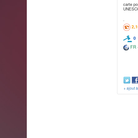
carte po
UNESCO
2,
0
FR -
+ ajout 