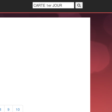
8
9
10