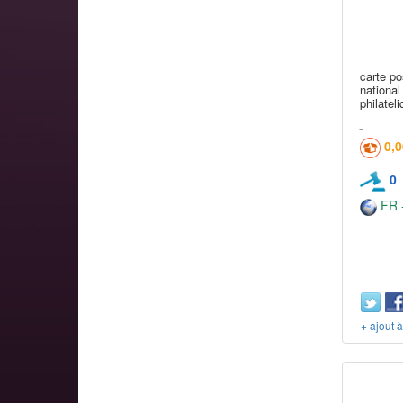
carte po
national
philatel
0,
0
FR -
+ ajout 