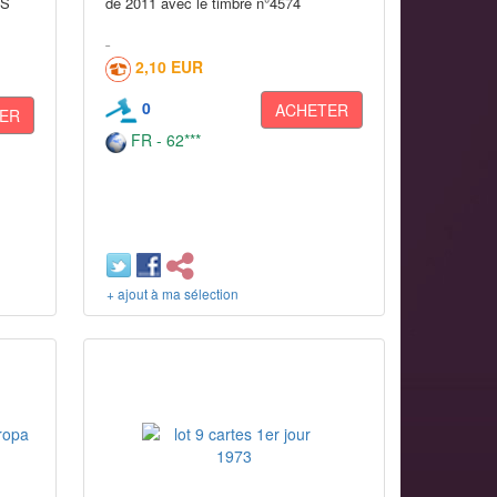
AS
de 2011 avec le timbre n°4574
2,10 EUR
0
ACHETER
ER
FR - 62***
+ ajout à ma sélection