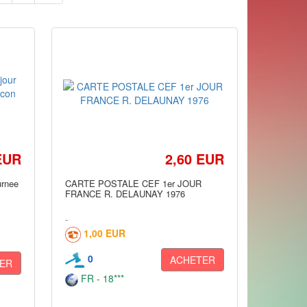
EUR
2,60 EUR
urnee
CARTE POSTALE CEF 1er JOUR
FRANCE R. DELAUNAY 1976
1,00 EUR
0
ACHETER
ER
FR - 18***