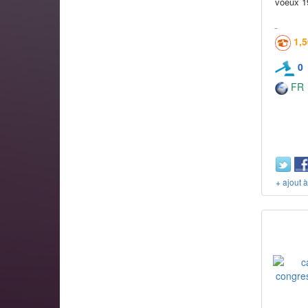
voeux 1
1,
0
FR
+ ajout 