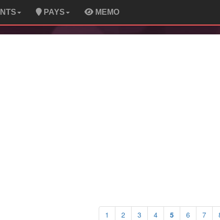
ENTS
PAYS
MEMO
1
2
3
4
5
6
7