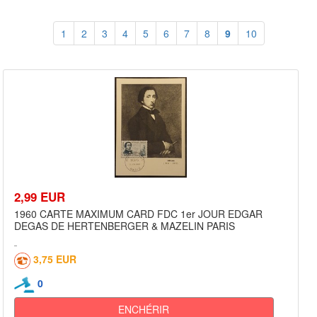
1
2
3
4
5
6
7
8
9
10
2,99 EUR
1960 CARTE MAXIMUM CARD FDC 1er JOUR EDGAR
DEGAS DE HERTENBERGER & MAZELIN PARIS
3,75 EUR
0
ENCHÉRIR