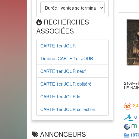
RECHERCHES
ASSOCIÉES
CARTE 1er JOUR
Timbres CARTE 1er JOUR
CARTE 1er JOUR neuf
2108++
CARTE 1er JOUR oblitéré
LE NAI
CARTE 1er JOUR lot
2,
CARTE 1er JOUR collection
0
FR -
ANNONCEURS
197