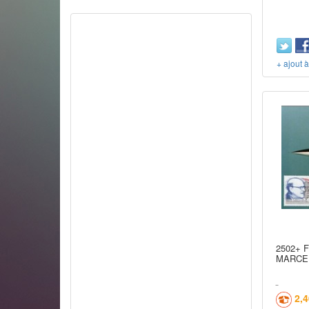
+ ajout 
2502+ 
MARCE
2,