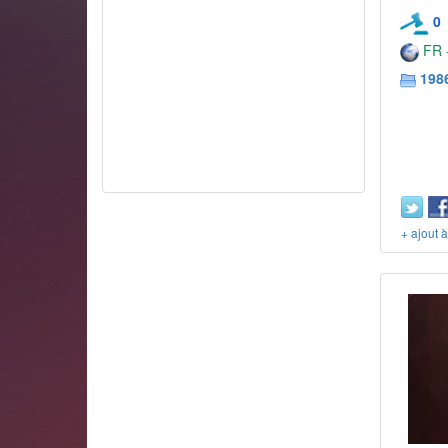
0
FR -
198
+ ajout 