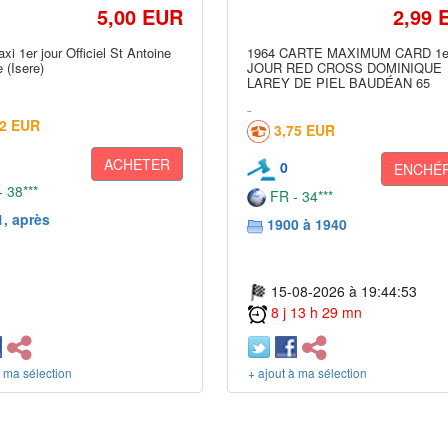
5,00 EUR
2,99 
xi 1er jour Officiel St Antoine
1964 CARTE MAXIMUM CARD 1e
 (Isere)
JOUR RED CROSS DOMINIQUE
LAREY DE PIEL BAUDÉAN 65
52 EUR
3,75 EUR
ACHETER
0
ENCHÉR
 38***
FR - 34***
, après
1900 à 1940
15-08-2026 à 19:44:53
8 j 13 h 29 mn
à ma sélection
+ ajout à ma sélection