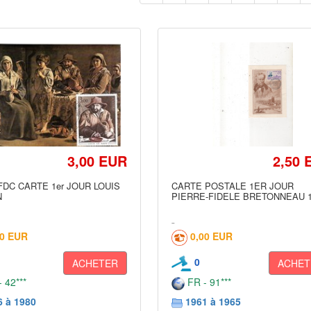
3,00 EUR
2,50 
FDC CARTE 1er JOUR LOUIS
CARTE POSTALE 1ER JOUR
N
PIERRE-FIDELE BRETONNEAU 
40 EUR
0,00 EUR
0
ACHETER
ACHET
 42***
FR - 91***
6 à 1980
1961 à 1965