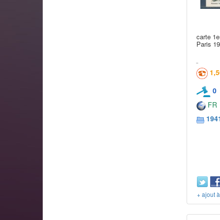
carte 1e
Paris 1
1,
0
FR
194
+ ajout 