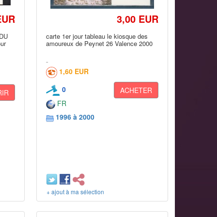
EUR
3,00 EUR
 DU
carte 1er jour tableau le kiosque des
ur
amoureux de Peynet 26 Valence 2000
1,60 EUR
0
ACHETER
IR
FR
1996 à 2000
+ ajout à ma sélection