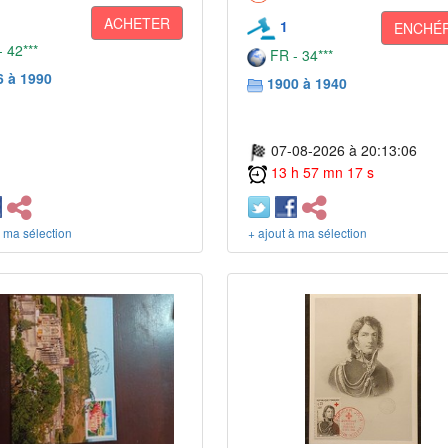
ACHETER
1
ENCHÉR
 42***
FR - 34***
6 à 1990
1900 à 1940
07-08-2026 à 20:13:06
13 h 57 mn 17 s
à ma sélection
+ ajout à ma sélection