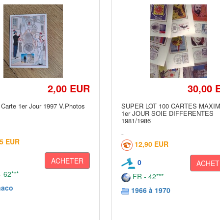
2,00 EUR
30,00 
Carte 1er Jour 1997 V.Photos
SUPER LOT 100 CARTES MAXI
1er JOUR SOIE DIFFERENTES
1981/1986
05 EUR
12,90 EUR
ACHETER
0
ACHET
 62***
FR - 42***
aco
1966 à 1970