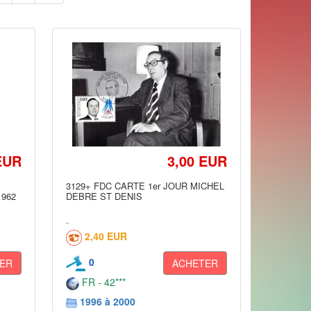
EUR
3,00 EUR
3129+ FDC CARTE 1er JOUR MICHEL
1962
DEBRE ST DENIS
2,40 EUR
0
ER
ACHETER
FR - 42***
1996 à 2000