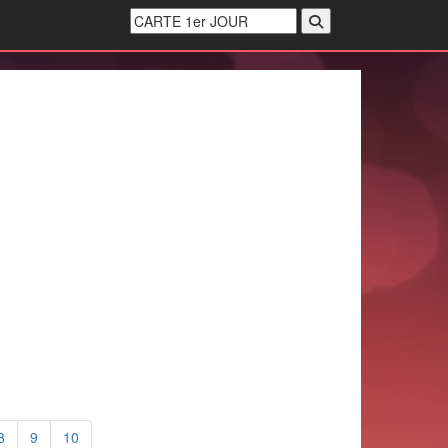
8
9
10