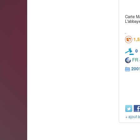
Carte Ma
L'abbaye
1,
0
FR -
2001
+ ajout 