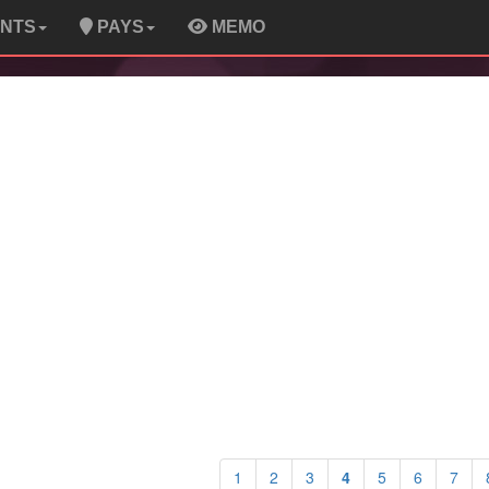
ENTS
PAYS
MEMO
1
2
3
4
5
6
7