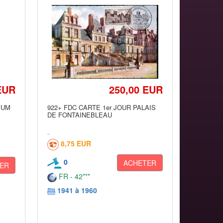
EUR
250,00 EUR
MUM
922+ FDC CARTE 1er JOUR PALAIS
DE FONTAINEBLEAU
8,75 EUR
0
ACHETER
ER
FR - 42***
1941 à 1960