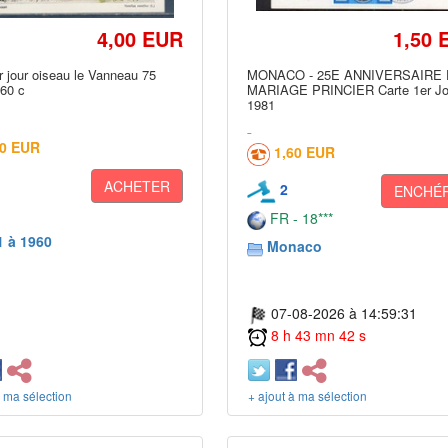
4,00 EUR
1,50 
r jour oiseau le Vanneau 75
MONACO - 25E ANNIVERSAIRE
960 c
MARIAGE PRINCIER Carte 1er Jo
1981
50 EUR
1,60 EUR
ACHETER
2
ENCHÉR
FR - 18***
1 à 1960
Monaco
07-08-2026 à 14:59:31
8 h 43 mn 42 s
à ma sélection
+ ajout à ma sélection