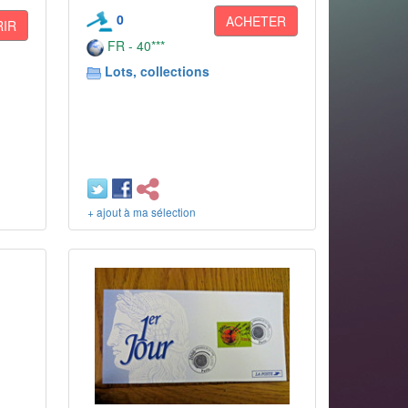
0
ACHETER
IR
FR - 40***
Lots, collections
+ ajout à ma sélection