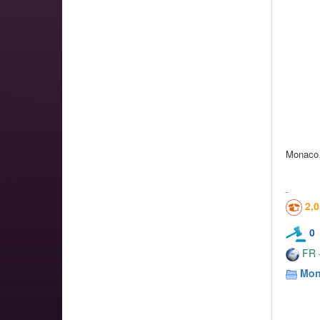
Monaco 
2,
0
FR -
Mon