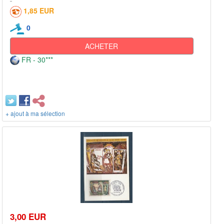
1,85 EUR
0
ACHETER
FR - 30***
+ ajout à ma sélection
3,00 EUR