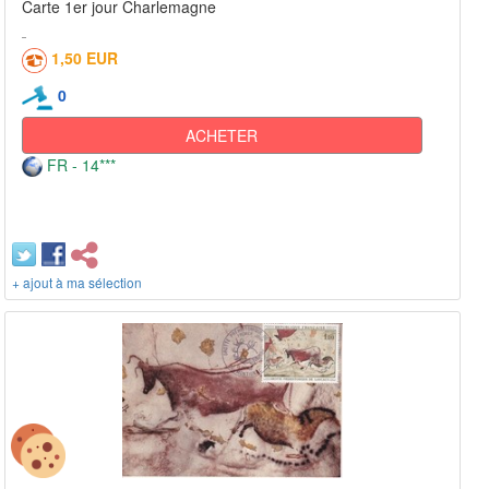
Carte 1er jour Charlemagne
1,50 EUR
0
ACHETER
FR - 14***
+ ajout à ma sélection