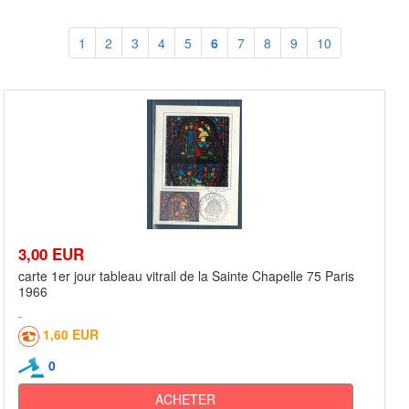
1
2
3
4
5
6
7
8
9
10
3,00 EUR
carte 1er jour tableau vitrail de la Sainte Chapelle 75 Paris
1966
1,60 EUR
0
ACHETER