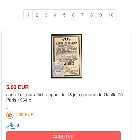
1
2
3
4
5
6
7
8
9
10
5,00 EUR
carte 1er jour affiche appel du 18 juin général de Gaulle 75
Paris 1964 b
1,50 EUR
0
ACHETER