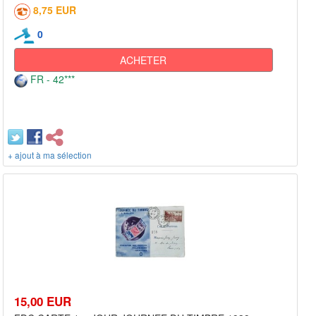
8,75 EUR
0
ACHETER
FR - 42***
+ ajout à ma sélection
15,00 EUR