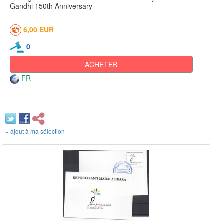
Gandhi 150th Anniversary
6,00 EUR
0
ACHETER
FR
+ ajout à ma sélection