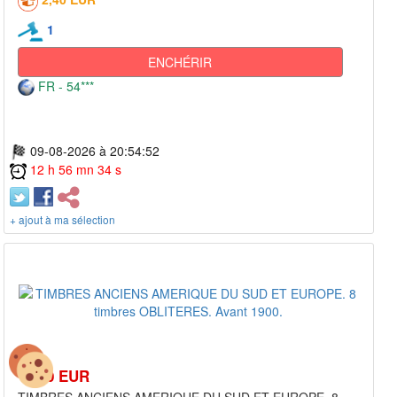
1
ENCHÉRIR
FR - 54***
09-08-2026 à 20:54:52
12 h 56 mn 34 s
+ ajout à ma sélection
14,50 EUR