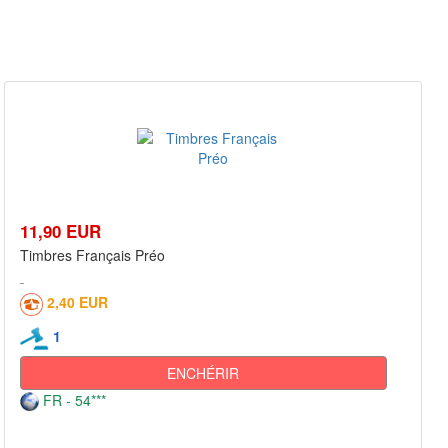
11,90 EUR
Timbres Français Préo
2,40 EUR
1
ENCHÉRIR
FR - 54***