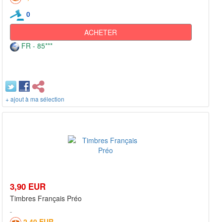
0
ACHETER
FR - 85***
+ ajout à ma sélection
3,90 EUR
Timbres Français Préo
2,40 EUR