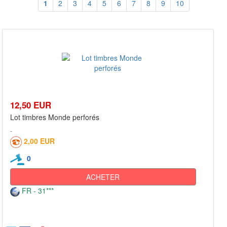
1
2
3
4
5
6
7
8
9
10
12,50 EUR
Lot timbres Monde perforés
2,00 EUR
0
ACHETER
FR - 31***